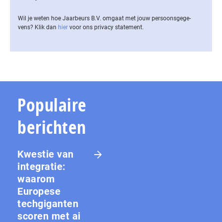
Wil je weten hoe Jaarbeurs B.V. omgaat met jouw per­soons­ge­ge­
vens? Klik dan
hier
voor ons privacy statement.
Populaire
berichten
Kwestie van
integratie:
waarom
Europese
techgiganten
scoren met ai