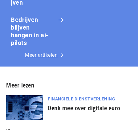
jven
Bedrijven
blijven
hangen in ai-
pilots
Meer artikelen
Meer lezen
FINANCIËLE DIENSTVERLENING
Denk mee over digitale euro
...