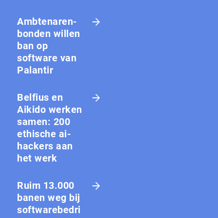
Amb­te­na­ren­
bon­den willen
ban op
software van
Palantir
Belfius en
Aikido werken
samen: 200
ethische ai-
hackers aan
het werk
Ruim 13.000
banen weg bij
softwarebedri