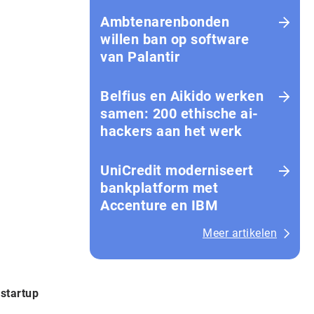
Amb­te­na­ren­bon­den
willen ban op software
van Palantir
Belfius en Aikido werken
samen: 200 ethische ai-
hackers aan het werk
UniCredit moderniseert
bankplatform met
Accenture en IBM
Meer artikelen
startup