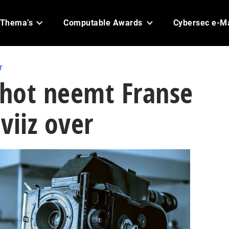
Thema’s
Computable Awards
Cybersec e-M
r
hot neemt Franse
viiz over