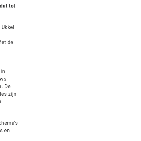
dat tot
t Ukkel
Met de
 in
ews
n. De
es zijn
n
schema’s
rs en