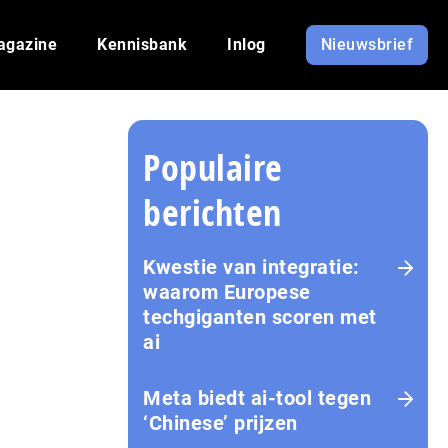
agazine
Kennisbank
Inlog
Nieuwsbrief
Populaire
berichten
Kwestie van integratie:
waarom Europese
techgiganten scoren met
ai
Meta biedt ai-tool tegen
‘Chinese’ prijzen