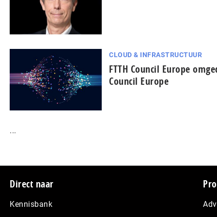
CLOUD & INFRASTRUCTUUR
FTTH Council Europe omged
Council Europe
...
Footer
Direct naar
Pro
Kennisbank
Adv