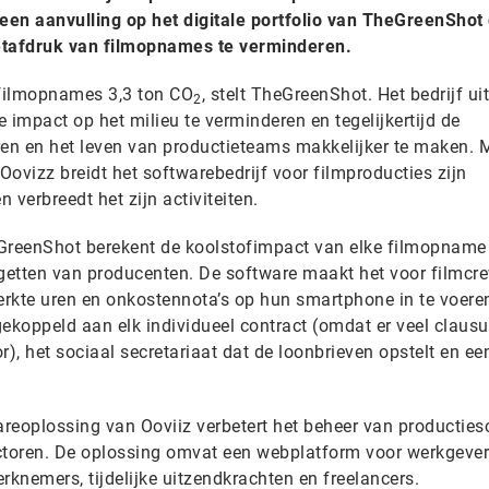
en aanvulling op het digitale portfolio van TheGreenShot 
etafdruk van filmopnames te verminderen.
filmopnames 3,3 ton CO
, stelt TheGreenShot. Het bedrijf ui
2
e impact op het milieu te verminderen en tegelijkertijd de
ren en het leven van productieteams makkelijker te maken. 
vizz breidt het softwarebedrijf voor filmproducties zijn
n verbreedt het zijn activiteiten.
eGreenShot berekent de koolstofimpact van elke filmopname
dgetten van producenten. De software maakt het voor filmcr
rkte uren en onkostennota’s op hun smartphone in te voere
koppeld aan elk individueel contract (omdat er veel clausul
or), het sociaal secretariaat dat de loonbrieven opstelt en ee
reoplossing van Ooviiz verbetert het beheer van productie
sectoren. De oplossing omvat een webplatform voor werkgeve
rknemers, tijdelijke uitzendkrachten en freelancers.