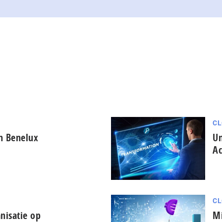
CL
in Benelux
Un
Ac
CL
nisatie op
Mi