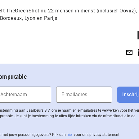
eft TheGreenShot nu 22 mensen in dienst (inclusief Ooviiz),
 Bordeaux, Lyon en Parijs.
Computable
 toestemming aan Jaarbeurs B.V. om je naam en e-mailadres te verwerken voor het v
ble. Je kunt je toestemming te allen tijde intrekken via de af­meld­func­tie in de
 met jouw per­soons­ge­ge­vens? Klik dan
hier
voor ons privacy statement.