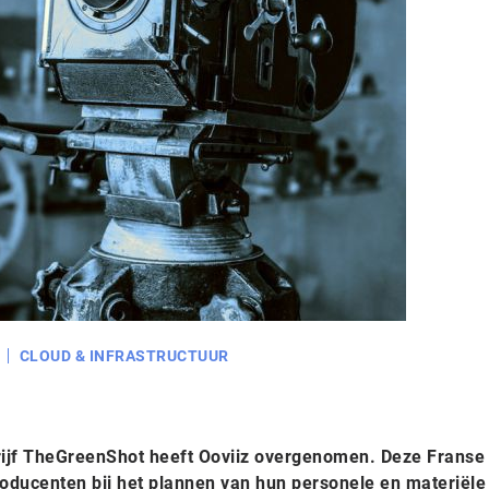
CLOUD & INFRASTRUCTUUR
ijf TheGreenShot heeft Ooviiz overgenomen. Deze Franse 
roducenten bij het plannen van hun personele en materiële