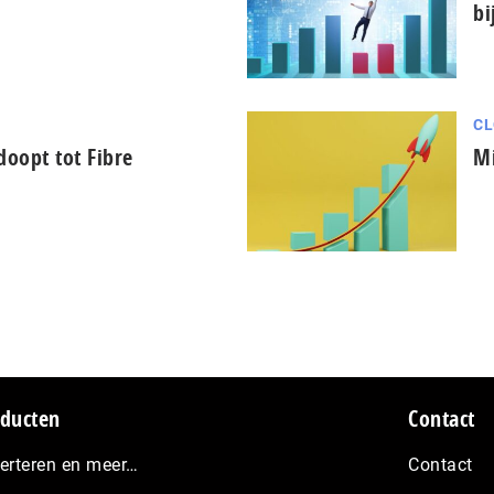
bi
CL
oopt tot Fibre
Mi
ducten
Contact
erteren en meer…
Contact