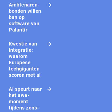
Amb­te­na­ren­
bon­den willen
ban op
software van
Palantir
Kwestie van
integratie:
waarom
Europese
techgiganten
scoren met ai
Ai speurt naar
het awe-
moment
tijdens zons­