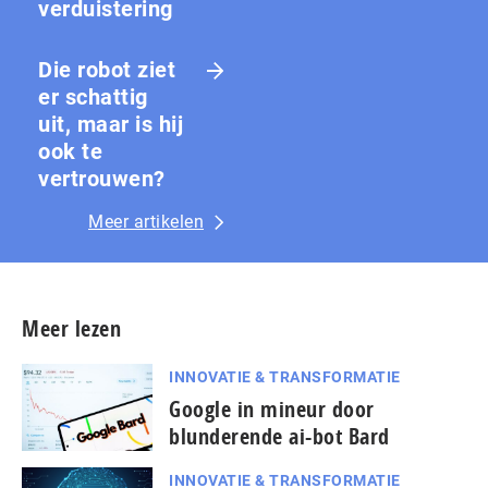
ver­duis­te­ring
Die robot ziet
er schattig
uit, maar is hij
ook te
vertrouwen?
Meer artikelen
Meer lezen
INNOVATIE & TRANSFORMATIE
Google in mineur door
blunderende ai-bot Bard
INNOVATIE & TRANSFORMATIE