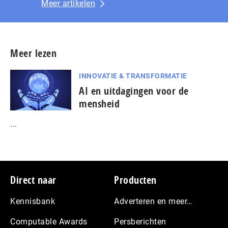
Meer artikelen
Meer lezen
INNOVATIE & TRANSFORMATIE
AI en uitdagingen voor de
mensheid
...
Footer
Direct naar
Producten
Kennisbank
Adverteren en meer…
Computable Awards
Persberichten