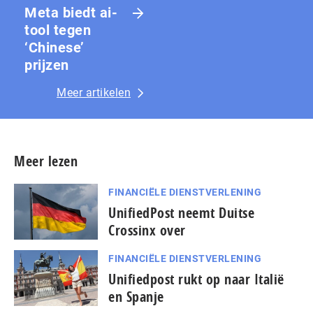
Meta biedt ai-
tool tegen
‘Chinese’
prijzen
Meer artikelen
Meer lezen
FINANCIËLE DIENSTVERLENING
UnifiedPost neemt Duitse
Crossinx over
FINANCIËLE DIENSTVERLENING
Unifiedpost rukt op naar Italië
en Spanje