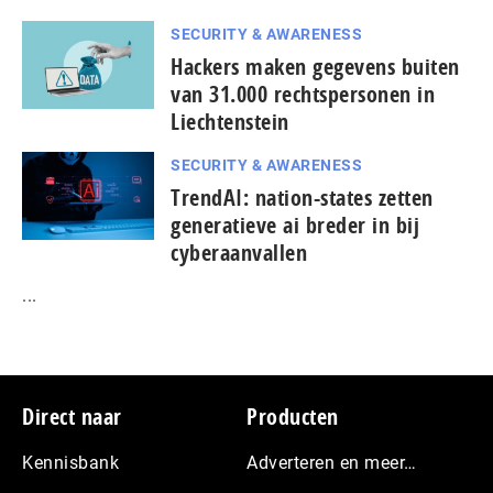
SECURITY & AWARENESS
Hackers maken gegevens buiten
van 31.000 rechtspersonen in
Liechtenstein
SECURITY & AWARENESS
TrendAI: nation-states zetten
generatieve ai breder in bij
cyberaanvallen
...
Footer
Direct naar
Producten
Kennisbank
Adverteren en meer…