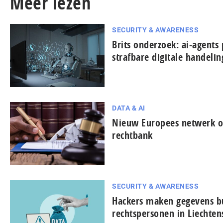
Meer lezen
SECURITY & AWARENESS
Brits onderzoek: ai-agents 
strafbare digitale handeli
DATA & AI
Nieuw Europees netwerk on
rechtbank
SECURITY & AWARENESS
Hackers maken gegevens bu
rechtspersonen in Liechten