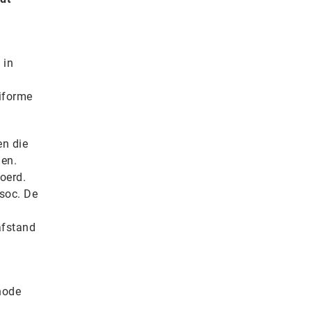
 in
niforme
en die
len.
oerd.
 soc. De
afstand
hode