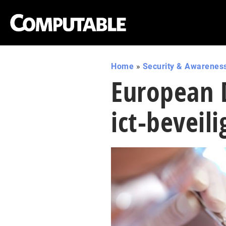
Home
»
Security & Awarenes
European 
ict-beveil