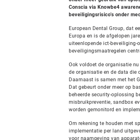
Conscia via Knowbe4 awarene
beveiligingsrisico’s onder m
European Dental Group, dat een
Europa en is de afgelopen jar
uiteenlopende ict-beveiliging
beveiligingsmaatregelen centr
Ook voldoet de organisatie n
de organisatie en de data die
Daarnaast is samen met het G
Dat gebeurt onder meer op bas
beheerde security-oplossing be
misbruikpreventie, sandbox ev
worden gemonitord en impleme
Om rekening te houden met spec
implementatie per land uitge
voor naamgeving van apparate