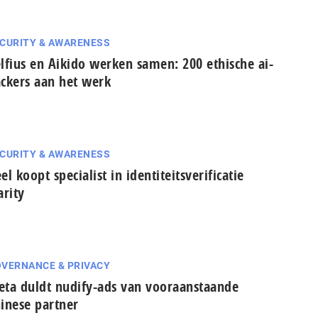
CURITY & AWARENESS
lfius en Aikido werken samen: 200 ethische ai-
ckers aan het werk
CURITY & AWARENESS
el koopt specialist in identiteitsverificatie
arity
VERNANCE & PRIVACY
ta duldt nudify-ads van vooraanstaande
inese partner