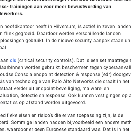
ss- trainingen aan voor meer bewustwording van
edewerkers.
 hoofdkantoor heeft in Hilversum, is actief in zeven landen
en flink gegroeid. Daardoor werden verschillende landen
-oplossingen gebruikt. In de nieuwe security-aanpak staan u
aal
u aan
cis
(critical security controls). Dat is een set maatregel
 daarbinnen worden gebruikt, beschermen tegen cyberaanval
oudse Conscia endpoint detection & response (edr) doorgev
is van technologie van Palo Alto Networks die draait in het
staat verder uit endpoint-beveiliging, malware- en
aluation, detectie en response. Ook kunnen vestigingen op 
ntaties op afstand worden uitgevoerd.
ifieke eisen en risico’s die er van toepassing zijn, is de
voerd. Sommige landen hadden bijvoorbeeld een andere met
n, waardoor er geen Europese standaard was. Dat is in het