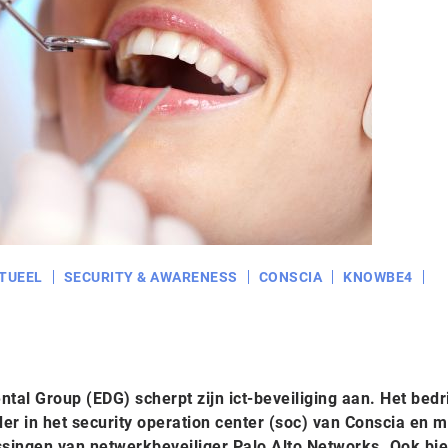
TUEEL
SECURITY & AWARENESS
CONSCIA
KNOWBE4
al Group (EDG) scherpt zijn ict-beveiliging aan. Het bedri
er in het security operation center (soc) van Conscia en 
singen van netwerkbeveiliger Palo Alto Networks. Ook bie