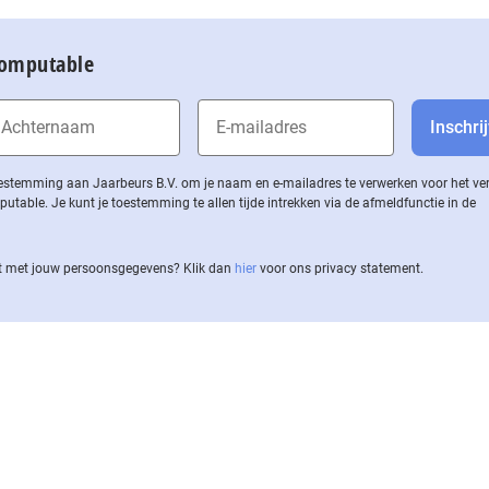
Computable
 toestemming aan Jaarbeurs B.V. om je naam en e-mailadres te verwerken voor het v
ble. Je kunt je toestemming te allen tijde intrekken via de af­meld­func­tie in de
 met jouw per­soons­ge­ge­vens? Klik dan
hier
voor ons privacy statement.