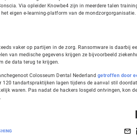
onscia. Via opleider Knowbe4 zijn in meerdere talen trainin
het eigen e-learning-platform van de mondzorgorganisatie.
teeds vaker op partijen in de zorg. Ransomware is daarbij e
zelen van medische gegevens krijgen ze bijvoorbeeld ziekenh
m de data terug te krijgen.
ranchegenoot Colosseum Dental Nederland
getroffen door e
r 120 tandartspraktijken lagen tijdens de aanval stil doorda
elijk waren. Pas nadat de hackers losgeld ontvingen, kon d
t.
SHING