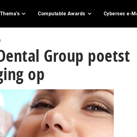
Thema’s
Computable Awards
Cybersec e-M
s
Dental Group poetst
iging op