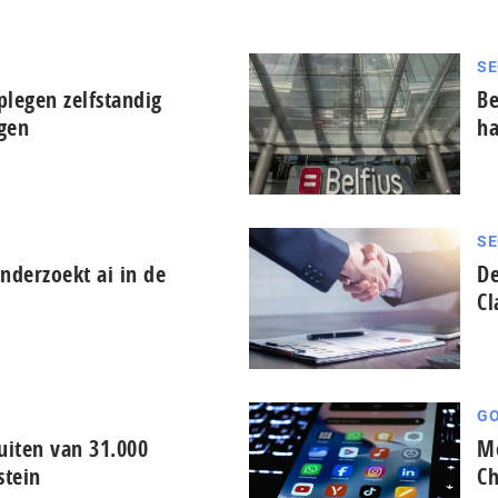
SE
plegen zelfstandig
Be
ngen
ha
SE
derzoekt ai in de
De
Cl
GO
iten van 31.000
Me
stein
Ch