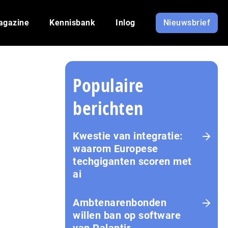
agazine
Kennisbank
Inlog
Nieuwsbrief
Populaire
berichten
Kwestie van integratie:
waarom Europese
techgiganten scoren met
ai
Amb­te­na­ren­bon­den
willen ban op software