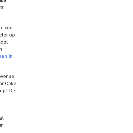
dse
ft
de een
ctor op
oopt
n
en in
Levenue
or Cake
ijft De
at
en