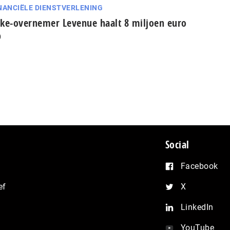
NANCIËLE DIENSTVERLENING
ke-overnemer Levenue haalt 8 miljoen euro
p
Social
Facebook
ef
X
LinkedIn
YouTube