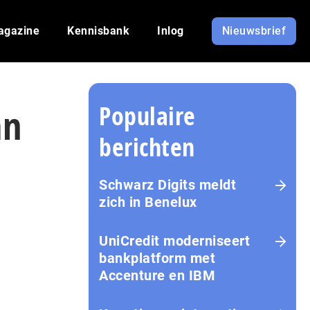
agazine
Kennisbank
Inlog
Nieuwsbrief
Populaire
an
berichten
Schwarz Digits meldt
zich in Benelux
UniCredit moderniseert
bankplatform met
Accenture en IBM