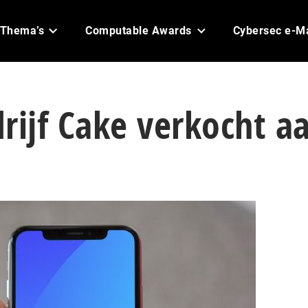
Thema’s
Computable Awards
Cybersec e-M
rijf Cake verkocht a