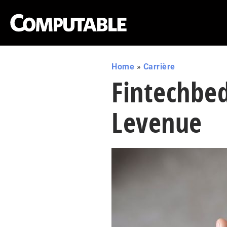
Home
»
Carrière
Fintechbed
Levenue