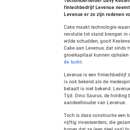
Techondernemer Davy Kestens 
fintechbedrijf Levenue neemt
Levenue er zo zijn redenen vo
Cake maakt technologie waarm
revolutie tot stand brengen in
wilde schudden, gooit Kesten
Cake aan Levenue, dat sinds t
groeikapitaal kunnen ophalen 
de lucht
.
Levenue is een fintechbedrijf 
is ook bekend als de medeopri
betaalt is niet bekend. Levenu
Tijd. Dino Saurus, de holding
aandeelhouder van Levenue.
Toch is deze constructie een k
vijftig investeerders, die gez
hopen dat ze (een deel van) hu