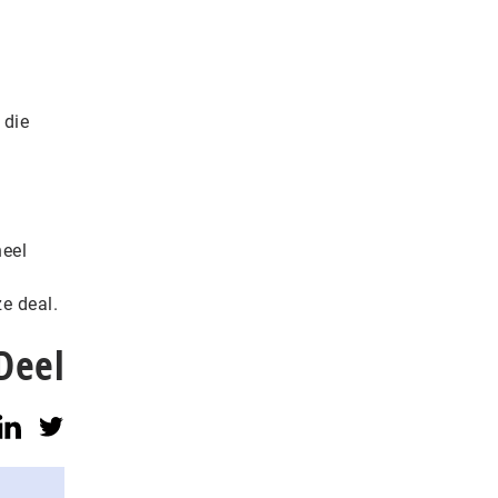
 die
heel
e deal.
Deel