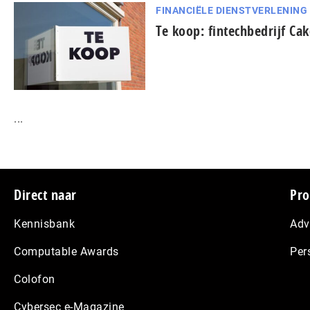
FINANCIËLE DIENSTVERLENING
Te koop: fintechbedrijf Cak
...
Footer
Direct naar
Pro
Kennisbank
Adv
Computable Awards
Per
Colofon
Cybersec e-Magazine