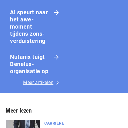
Ai speurt naar
het awe-
moment
tijdens zons­
ver­duis­te­ring
Nutanix tuigt
Benelux-
organisatie op
Meer artikelen
Meer lezen
CARRIÈRE