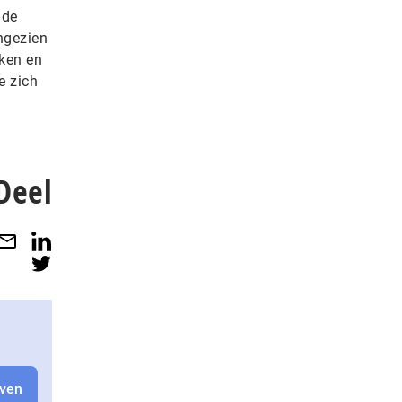
 de
ngezien
rken en
e zich
Deel