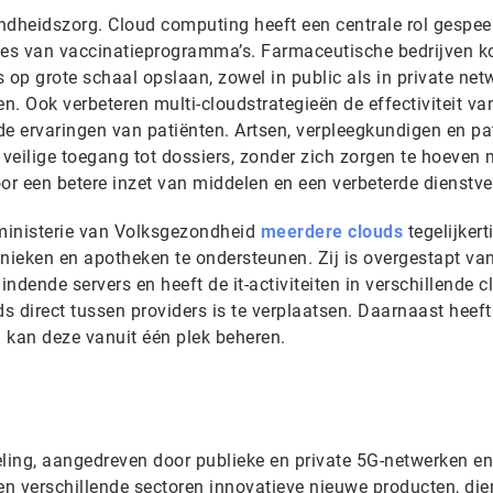
ndheidszorg. Cloud computing heeft een centrale rol gespee
oces van vaccinatieprogramma’s. Farmaceutische bedrijven 
 op grote schaal opslaan, zowel in public als in private net
en. Ook verbeteren multi-cloudstrategieën de effectiviteit va
de ervaringen van patiënten. Artsen, verpleegkundigen en pa
veilige toegang tot dossiers, zonder zich zorgen te hoeven
 voor een betere inzet van middelen en een verbeterde dienstve
 ministerie van Volksgezondheid
meerdere clouds
tegelijkert
inieken en apotheken te ondersteunen. Zij is overgestapt va
indende servers en heeft de it-activiteiten in verschillende 
 direct tussen providers is te verplaatsen. Daarnaast heeft 
 kan deze vanuit één plek beheren.
eling, aangedreven door publieke en private 5G-netwerken en
en verschillende sectoren innovatieve nieuwe producten, di