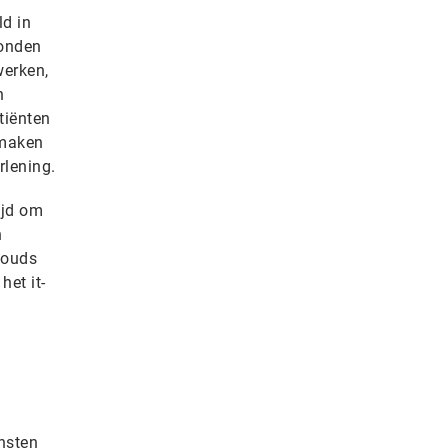
ld in
konden
werken,
n
tiënten
 maken
rlening.
ijd om
n
clouds
het it-
ensten