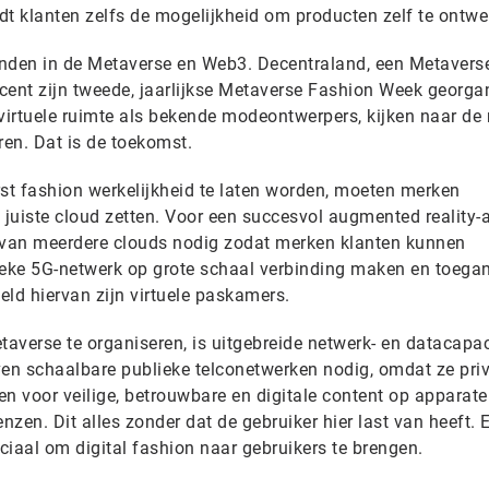
dt klanten zelfs de mogelijkheid om producten zelf te ontw
vinden in de Metaverse en Web3. Decentraland, een Metavers
ecent zijn tweede, jaarlijkse Metaverse Fashion Week georga
 virtuele ruimte als bekende modeontwerpers, kijken naar de
ren. Dat is de toekomst.
rst fashion werkelijkheid te laten worden, moeten merken
e juiste cloud zetten. Voor een succesvol augmented reality
g van meerdere clouds nodig zodat merken klanten kunnen
ieke 5G-netwerk op grote schaal verbinding maken en toega
eeld hiervan zijn virtuele paskamers.
averse te organiseren, is uitgebreide netwerk- en datacapac
ven schaalbare publieke telconetwerken nodig, omdat ze pri
 voor veilige, betrouwbare en digitale content op apparate
lenzen. Dit alles zonder dat de gebruiker hier last van heeft. 
uciaal om digital fashion naar gebruikers te brengen.