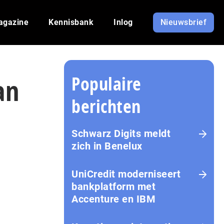
agazine
Kennisbank
Inlog
Nieuwsbrief
Populaire
an
berichten
Schwarz Digits meldt
zich in Benelux
UniCredit moderniseert
bankplatform met
Accenture en IBM