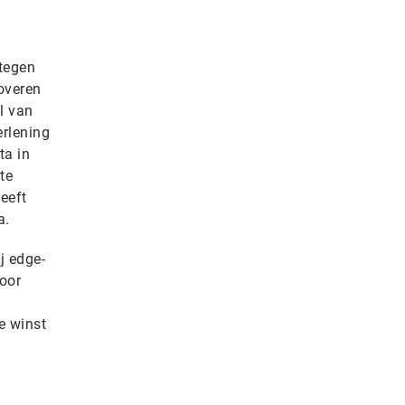
 tegen
overen
l van
erlening
ta in
te
eeft
a.
j edge-
oor
e winst