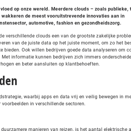
vloed op onze wereld. Meerdere clouds – zoals publieke, t
– wakkeren de meest vooruitstrevende innovaties aan in
enstensector, automotive, fashion en gezondheidszorg.
e verschillende clouds een van de grootste zakelijke probl
veren van de juiste data op het juiste moment, om zo het be
 te bieden. Ook willen bedrijven goede data analyseren om c
n. Met informatie kunnen bedrijven zich immers onderscheide
rhogen en beter aansluiten op klantbehoeften.
lden
dstrategie, waarbij apps en data vrij en veilig bewegen in m
r voorbeelden in verschillende sectoren.
duurzamere manieren van reizen, is het aantal elektrische a