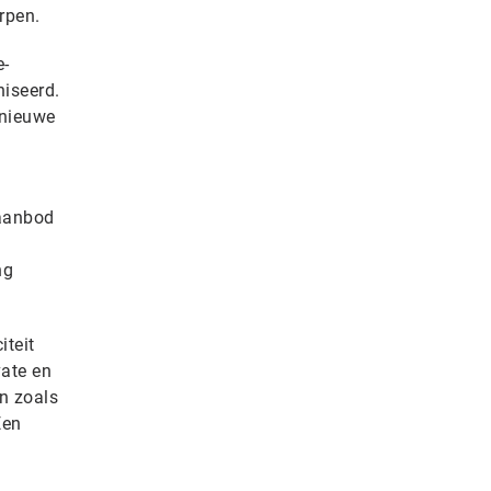
erpen.
e-
niseerd.
 nieuwe
-aanbod
ng
iteit
vate en
n zoals
Een