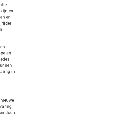
ntie
zijn en
ken en
rijder
en
van
spelen
cedes
kunnen
aring in
n nieuwe
varing
 en doen