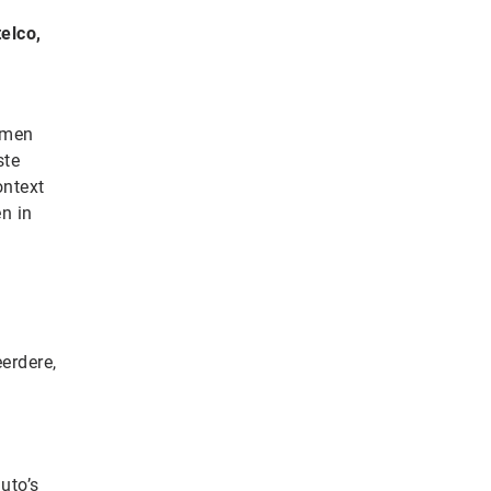
elco,
emen
ste
ontext
n in
eerdere,
uto’s