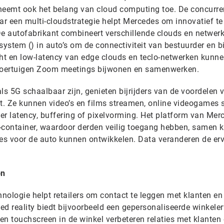
eemt ook het belang van cloud computing toe. De concurre
ar een multi-cloudstrategie helpt Mercedes om innovatief te 
De autofabrikant combineert verschillende clouds en netwer
ystem () in auto’s om de connectiviteit van bestuurder en bij
cht en low-latency van edge clouds en teclo-netwerken kunn
 voertuigen Zoom meetings bijwonen en samenwerken.
s 5G schaalbaar zijn, genieten bijrijders van de voordelen 
nt. Ze kunnen video’s en films streamen, online videogames 
er latency, buffering of pixelvorming. Het platform van Mer
-container, waardoor derden veilig toegang hebben, samen 
ies voor de auto kunnen ontwikkelen. Data veranderen de erv
on
nologie helpt retailers om contact te leggen met klanten e
d reality biedt bijvoorbeeld een gepersonaliseerde winkeler
 en touchscreen in de winkel verbeteren relaties met klanten