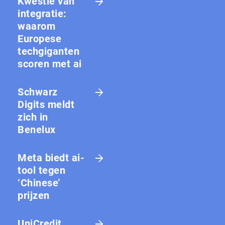
Kwestie van
integratie:
waarom
Europese
techgiganten
scoren met ai
Schwarz
Digits meldt
zich in
Benelux
Meta biedt ai-
tool tegen
‘Chinese’
prijzen
UniCredit