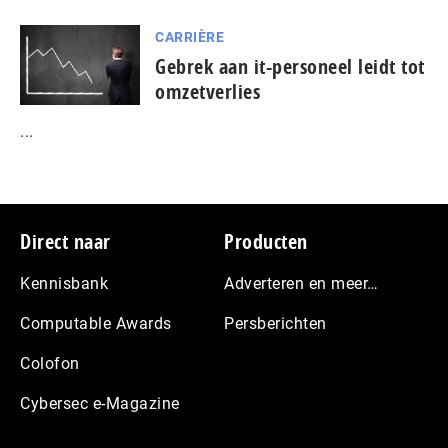
CARRIÈRE
Gebrek aan it-personeel leidt tot
omzetverlies
...
Footer
Direct naar
Producten
Kennisbank
Adverteren en meer…
Computable Awards
Persberichten
Colofon
Cybersec e-Magazine