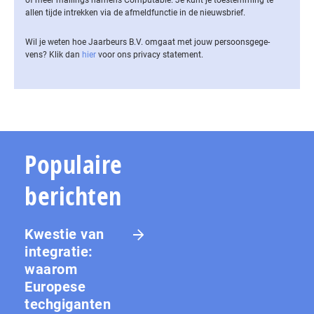
allen tijde intrekken via de af­meld­func­tie in de nieuwsbrief.
Wil je weten hoe Jaarbeurs B.V. omgaat met jouw per­soons­ge­ge­
vens? Klik dan
hier
voor ons privacy statement.
Populaire
berichten
Kwestie van
integratie:
waarom
Europese
techgiganten