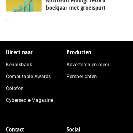
Microsoft eindigt record
boekjaar met groeispurt
...
Footer
Direct naar
Producten
Kennisbank
Adverteren en meer…
Computable Awards
Persberichten
Colofon
Cybersec e-Magazine
Contact
Social