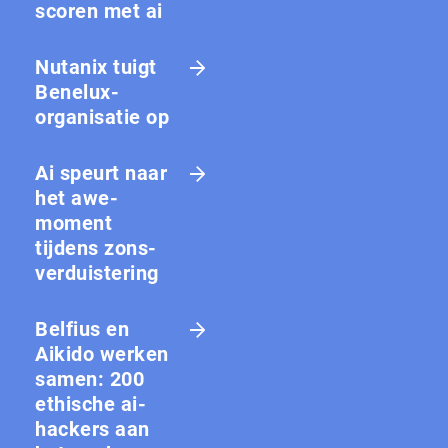
scoren met ai
Nutanix tuigt
Benelux-
organisatie op
Ai speurt naar
het awe-
moment
tijdens zons­
ver­duis­te­ring
Belfius en
Aikido werken
samen: 200
ethische ai-
hackers aan