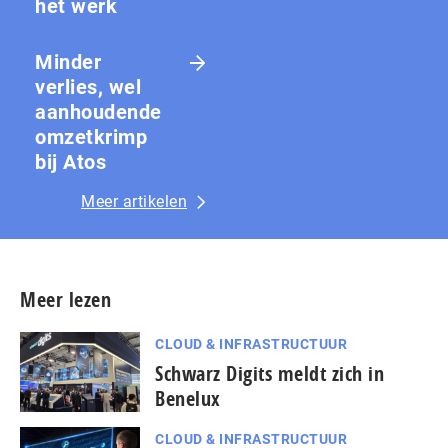
het werk
Minder
verlies, wel
aanhoudende
omzetkrimp
bij Atos
Meer artikelen
Meer lezen
CLOUD & INFRASTRUCTUUR
Schwarz Digits meldt zich in
Benelux
CLOUD & INFRASTRUCTUUR