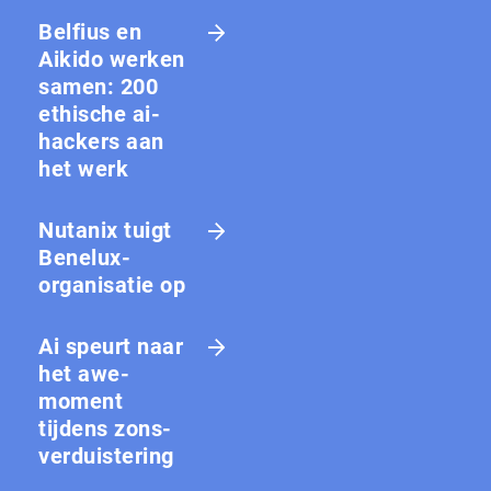
Belfius en
Aikido werken
samen: 200
ethische ai-
hackers aan
het werk
Nutanix tuigt
Benelux-
organisatie op
Ai speurt naar
het awe-
moment
tijdens zons­
ver­duis­te­ring