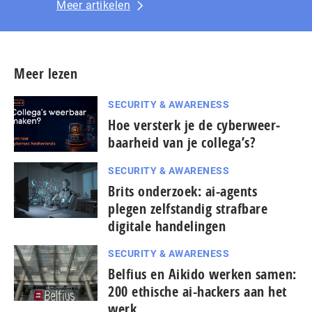
Meer artikelen
Meer lezen
SECURITY & AWARENESS
Hoe versterk je de cy­ber­weer­
baar­heid van je collega’s?
SECURITY & AWARENESS
Brits onderzoek: ai-agents
plegen zelfstandig strafbare
digitale handelingen
SECURITY & AWARENESS
Belfius en Aikido werken samen:
200 ethische ai-hackers aan het
werk