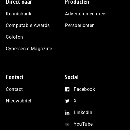
Footer
Direct naar
Producten
Kennisbank
Adverteren en meer…
Computable Awards
Persberichten
Colofon
Cybersec e-Magazine
Contact
Social
Contact
Facebook
Nieuwsbrief
X
LinkedIn
YouTube