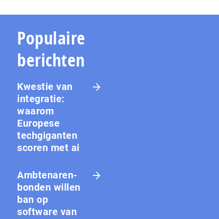
Populaire
berichten
Kwestie van
integratie:
waarom
Europese
techgiganten
scoren met ai
Amb­te­na­ren­
bon­den willen
ban op
software van