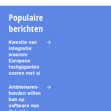
Populaire
berichten
Kwestie van
integratie:
waarom
Europese
techgiganten
scoren met ai
Amb­te­na­ren­
bon­den willen
ban op
software van