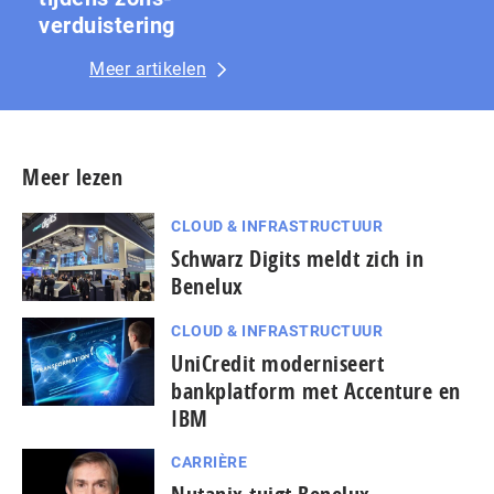
ver­duis­te­ring
Meer artikelen
Meer lezen
CLOUD & INFRASTRUCTUUR
Schwarz Digits meldt zich in
Benelux
CLOUD & INFRASTRUCTUUR
UniCredit moderniseert
bankplatform met Accenture en
IBM
CARRIÈRE