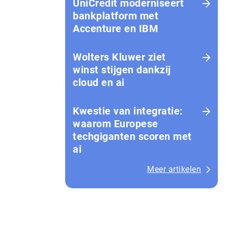
UniCredit moderniseert
bankplatform met
Accenture en IBM
Wolters Kluwer ziet
winst stijgen dankzij
cloud en ai
Kwestie van integratie:
waarom Europese
techgiganten scoren met
ai
Meer artikelen