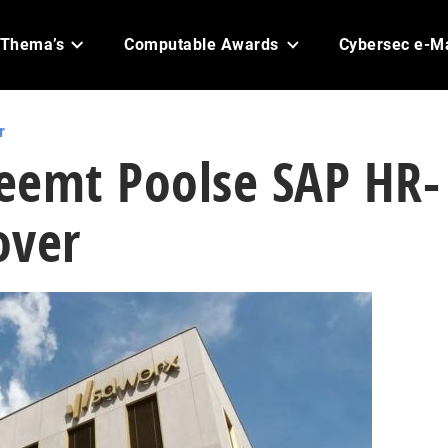
Thema’s
Computable Awards
Cybersec e-M
r
eemt Poolse SAP HR-
over