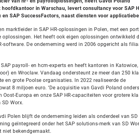
cier van hr- en payrolloplossingen, heeft Gavdi Poland
t hoofdkantoor in Warschau, levert consultancy voor SAP
en SAP SuccessFactors, naast diensten voor applicatiebe
n marktleider in SAP HR-oplossingen in Polen, met een port
 oplossingen. Het heeft ook eigen oplossingen ontwikkeld d
-software. De onderneming werd in 2006 opgericht als filia
 SAP payroll- en hcm-experts en heeft kantoren in Katowice,
or) en Wroclaw. Vandaag ondersteunt ze meer dan 250 kla
e en grote Poolse organisaties. In 2022 realiseerde de
wat 8 miljoen euro. ‘De acquisitie van Gavdi Poland onder
en Oost-Europa en onze SAP HR-capaciteiten voor grotere klan
n SD Worx.
 Polen blijft de onderneming leiden als onderdeel van SD
ing geïntegreerd onder het SAP solutions-merk van SD Wor
t niet bekendgemaakt.