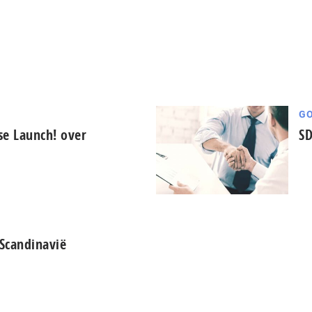
GO
e Launch! over
SD
Scandinavië