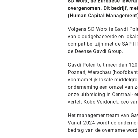
SD Worx, de Europese leveran
overgenomen. Dit bedrijf, me
(Human Capital Management) 
Volgens SD Worx is Gavdi Pole
van cloudgebaseerde en lokale
compatibel zijn met de SAP HR
de Deense Gavdi Group.
Gavdi Polen telt meer dan 120
Poznań, Warschau (hoofdkanto
voornamelijk lokale middelgrot
onderneming een omzet van zo
onze uitbreiding in Centraal- 
vertelt Kobe Verdonck, ceo va
Het managementteam van Gavdi
Vanaf 2024 wordt de ondernem
bedrag van de overname word