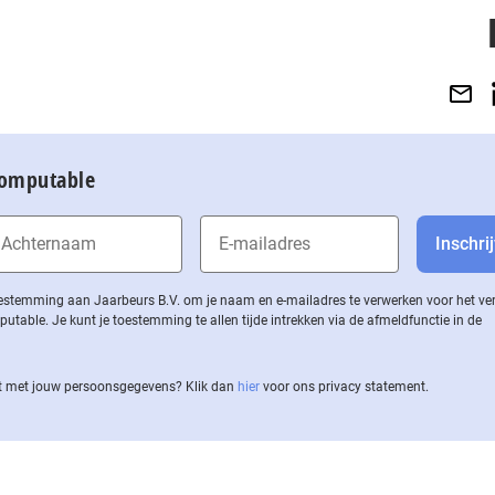
Computable
 toestemming aan Jaarbeurs B.V. om je naam en e-mailadres te verwerken voor het v
ble. Je kunt je toestemming te allen tijde intrekken via de af­meld­func­tie in de
 met jouw per­soons­ge­ge­vens? Klik dan
hier
voor ons privacy statement.