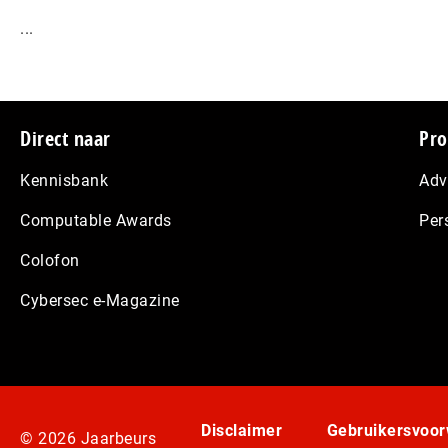
...
Footer
Direct naar
Pro
Kennisbank
Adv
Computable Awards
Per
Colofon
Cybersec e-Magazine
Disclaimer
Gebruikersvoo
© 2026 Jaarbeurs