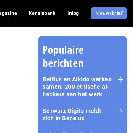
agazine
Kennisbank
Inlog
Nieuwsbrief
Populaire
berichten
Belfius en Aikido werken
samen: 200 ethische ai-
hackers aan het werk
Schwarz Digits meldt
zich in Benelux