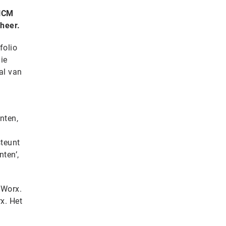
 HCM
heer.
folio
ie
al van
nten,
steunt
ten’,
 Worx.
x. Het