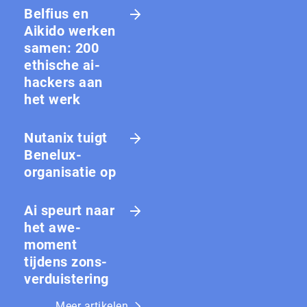
Belfius en
Aikido werken
samen: 200
ethische ai-
hackers aan
het werk
Nutanix tuigt
Benelux-
organisatie op
Ai speurt naar
het awe-
moment
tijdens zons­
ver­duis­te­ring
Meer artikelen