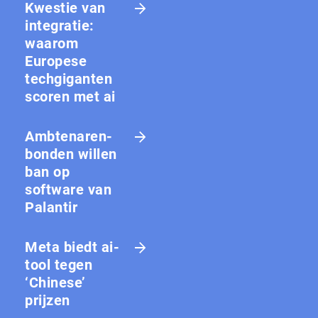
Kwestie van
integratie:
waarom
Europese
techgiganten
scoren met ai
Amb­te­na­ren­
bon­den willen
ban op
software van
Palantir
Meta biedt ai-
tool tegen
‘Chinese’
prijzen