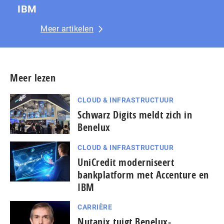
IBM
Meer artikelen
Meer lezen
CLOUD & INFRASTRUCTUUR
Schwarz Digits meldt zich in
Benelux
CLOUD & INFRASTRUCTUUR
UniCredit moderniseert
bankplatform met Accenture en
IBM
CARRIÈRE
Nutanix tuigt Benelux-