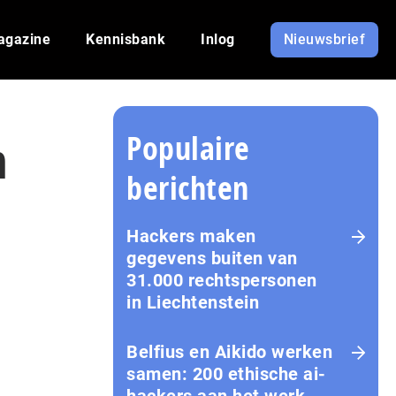
agazine
Kennisbank
Inlog
Nieuwsbrief
Populaire
n
berichten
Hackers maken
gegevens buiten van
31.000 rechtspersonen
in Liechtenstein
Belfius en Aikido werken
samen: 200 ethische ai-