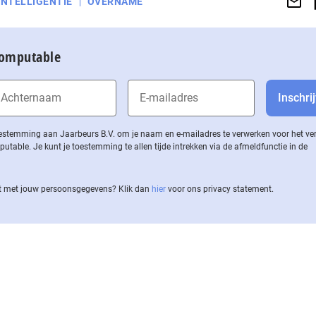
INTELLIGENTIE
OVERNAME
Computable
 toestemming aan Jaarbeurs B.V. om je naam en e-mailadres te verwerken voor het v
ble. Je kunt je toestemming te allen tijde intrekken via de af­meld­func­tie in de
 met jouw per­soons­ge­ge­vens? Klik dan
hier
voor ons privacy statement.