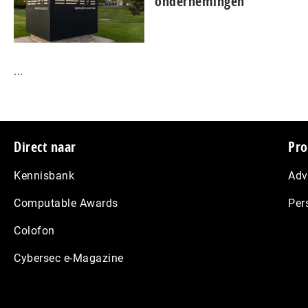
ondernemingen
...
Footer
Direct naar
Pro
Kennisbank
Adv
Computable Awards
Per
Colofon
Cybersec e-Magazine