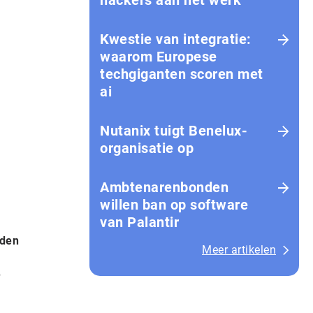
hackers aan het werk
Kwestie van integratie:
waarom Europese
techgiganten scoren met
ai
Nutanix tuigt Benelux-
organisatie op
Amb­te­na­ren­bon­den
willen ban op software
van Palantir
eden
Meer artikelen
e