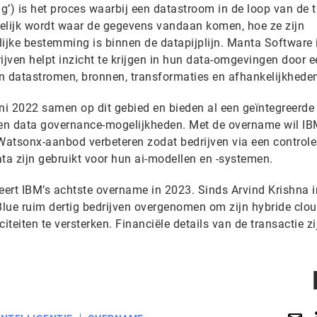
’) is het proces waarbij een datastroom in de loop van de t
elijk wordt waar de gegevens vandaan komen, hoe ze zijn
lijke bestemming is binnen de datapijplijn. Manta Software 
ijven helpt inzicht te krijgen in hun data-omgevingen door e
an datastromen, bronnen, transformaties en afhankelijkhede
i 2022 samen op dit gebied en bieden al een geïntegreerde
 en data governance-mogelijkheden. Met de overname wil IB
Watsonx-aanbod verbeteren zodat bedrijven via een control
ta zijn gebruikt voor hun ai-modellen en -systemen.
t IBM’s achtste overname in 2023. Sinds Arvind Krishna in
lue ruim dertig bedrijven overgenomen om zijn hybride clou
iteiten te versterken. Financiële details van de transactie zi