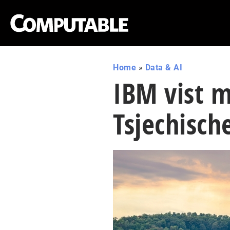
Home
»
Data & AI
IBM vist 
Tsjechische