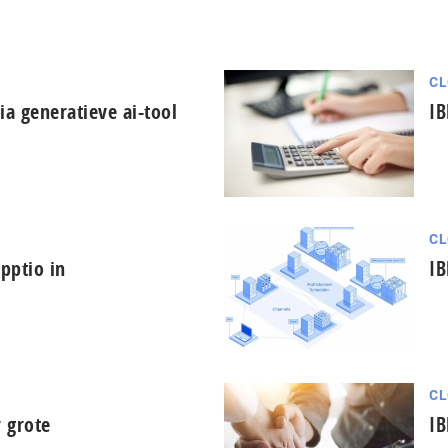
CL
ia generatieve ai-tool
IB
CL
Apptio in
IB
CL
 grote
IB