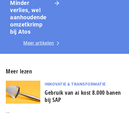
Minder
verlies, wel
aanhoudende
omzetkrimp
bij Atos
Meer artikelen
Meer lezen
INNOVATIE & TRANSFORMATIE
Gebruik van ai kost 8.000 banen
bij SAP
...