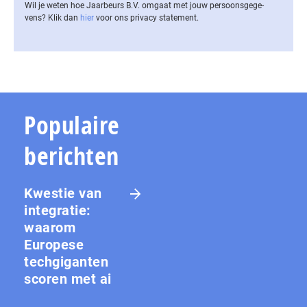
Wil je weten hoe Jaarbeurs B.V. omgaat met jouw per­soons­ge­ge­
vens? Klik dan
hier
voor ons privacy statement.
Populaire
berichten
Kwestie van
integratie:
waarom
Europese
techgiganten
scoren met ai