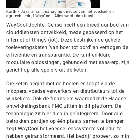
Karthik Jayaraman, managing director van het voedsel- en
agritech-bedrijf WayCool: ‘Alles wordt dan toast.’
WayCool-dochter Censa heeft een breed aanbod van
clouddiensten ontwikkeld, mede gebaseerd op het
internet of things (iot). Deze bestrijken de gehele
toeleveringsketen ‘van boer tot bord’ en verhogen de
efficiëntie en transparantie. De kant-en-klare
modulaire oplossingen, gebundeld met saas-erp, zijn
gericht op alle spelers uit de keten.
Die keten begint met de boeren en loopt via de
inkopers, voedselverwerkers en distributeurs tot de
winkeliers. Ook de financiers waaronder de Haagse
ontwikkelingsbank FMO zitten in dit platform. De
technologie zit hier diep in geïntegreerd. Door alle
betrokken partijen op één plaats samen te brengen
zegt WayCool het voedsel-ecosysteem volledig te
hebben getransformeerd. Het bedrijf probeert zo min