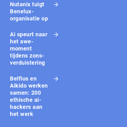
Nutanix tuigt
Benelux-
organisatie op
Ai speurt naar
het awe-
moment
tijdens zons­
ver­duis­te­ring
Belfius en
Aikido werken
samen: 200
ethische ai-
hackers aan
het werk