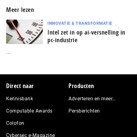
Meer lezen
INNOVATIE & TRANSFORMATIE
Intel zet in op ai-versnelling in
pc-industrie
...
Footer
Direct naar
Producten
Kennisbank
Adverteren en meer…
Computable Awards
Persberichten
Colofon
Cybersec e-Magazine