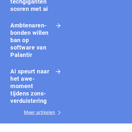
techgiganten
scoren met ai
Amb­te­na­ren­
bon­den willen
ban op
software van
Palantir
Ai speurt naar
het awe-
moment
tijdens zons­
ver­duis­te­ring
Meer artikelen