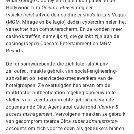
Waar George Clooney en zijn elf kompanen in de
Hollywood-film
Ocean’s Eleven
nog een
fysieke
heist
uitvoerden op drie casino’s in Las Vegas
(MGM, Mirage en Bellagio) deden cybercriminelen het
vanachter hun computerscherm. En ze konden meer
casino’s treffen, namelijk zij die gelinkt zijn aan de
casinogroepen Caesars Entertainment en MGM
Resorts.
De ransomwarebende, die zich later als Alphv
zal
outen
, maakte gebruik van social-engineering-
aanvallen op it-servicedeskmedewerkers van de
hotelgroepen. Ze overtuigden hen ervan om de
multifactor-authentication-regeling opnieuw in te
stellen voor zeer bevoorrechte gebruikers van de
zogenaamde Okta Agent-applicatie rond
identity &
access management
. Vervolgens maakten ze gebruik
van gecompromitteerde Okta
super administrator
-
accounts om zich voor te doen als gebruikers binnen