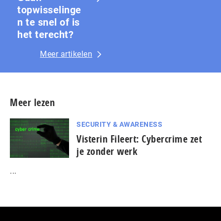
topwisselinge
n te snel of is
het terecht?
Meer artikelen
Meer lezen
SECURITY & AWARENESS
Visterin Fileert: Cybercrime zet
je zonder werk
...