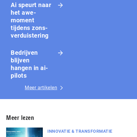
Ai speurt naar
het awe-
moment
tijdens zons­
ver­duis­te­ring
Bedrijven
blijven
hangen in ai-
pilots
Meer artikelen
Meer lezen
INNOVATIE & TRANSFORMATIE