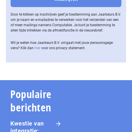
Door te klikken op inschrijven geef je toestemming aan Jaarbeurs B.V.
om je naam en e-mailadres te verwerken voor het verzenden van een
of meer mailings namens Computable. Je kunt je toestemming te
allen tijde intrekken via de af­meld­func­tie in de nieuwsbrief.
Wil je weten hoe Jaarbeurs B.V. omgaat met jouw per­soons­ge­ge­
vens? Klik dan
hier
voor ons privacy statement.
Populaire
berichten
Kwestie van
integratie: