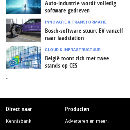
Auto-industrie wordt volledig
software-gedreven
INNOVATIE & TRANSFORMATIE
Bosch-software stuurt EV vanzelf
naar laadstation
CLOUD & INFRASTRUCTUUR
België toont zich met twee
stands op CES
...
Footer
Direct naar
Producten
Kennisbank
Adverteren en meer…