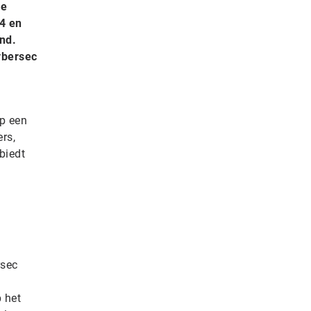
ze
24 en
nd.
ybersec
op een
rs,
biedt
rsec
 het