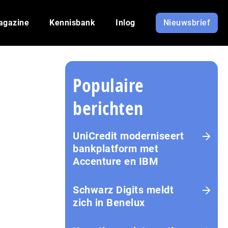
agazine
Kennisbank
Inlog
Nieuwsbrief
Populaire
berichten
UniCredit moderniseert
bankplatform met
Accenture en IBM
Schwarz Digits meldt
zich in Benelux