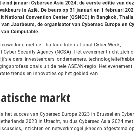
 eind januari Cybersec Asia 2024, de eerste editie van de
vakbeurs in Azië. De beurs op 31 januari en 1 februari 20
ikit National Convention Center (QSNCC) in Bangkok, Thaila
l van Jaarbeurs, de organisator van Cybersec Europe en C
r van Computable.
menwerking met de Thailand International Cyber Week,
l Cyber Security Agency (NCSA). Het evenement richt zich 
ijfsleiders, investeerders, ondernemers, technologieliefhebbe
gingsprofessionals uit de hele ASEAN-regio. Het evenement 
atste trends en innovaties op het gebied van
iatische markt
a het succes van Cybersec Europe 2023 in Brussel en Cybe
etherlands 2023 in Utrecht, nu dus Cybersec Asia 2024 met
iscussies, inzichten en netwerkmogelijkheden afgestemd op