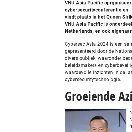
VNU Asia Pacific oprganiseert
cybersecurityconferentie en -
vindt plaats in het Queen Sir
VNU Asia Pacific is onderdee
Netherlands, en ook eigenaa
Cybersec Asia 2024 is een sa
gepresenteerd door de Nationa
divers publiek, waaronder bedr
beleidsmakers en cyberbeveili
waardevolle inzichten in de la
cybersecuritytechnologie.
Groeiende Az
N
N
d