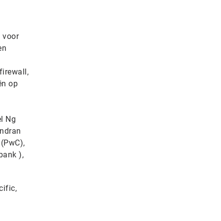
 voor
en
irewall,
ën op
l Ng
andran
 (PwC),
ank ),
ific,
g