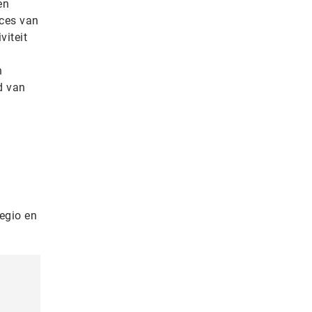
en
cces van
viteit
n
d van
egio en