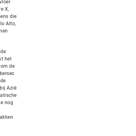
vloer
e X,
oens die
o Alto,
onen
 de
t het
 om de
ybersec
 de
ij Azië
iatische
se nog
pakken