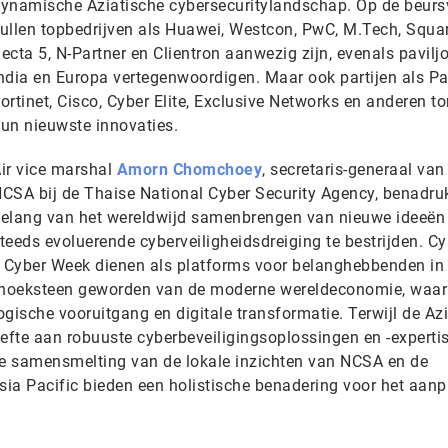
ynamische Aziatische cybersecuritylandschap. Op de beurs
ullen topbedrijven als Huawei, Westcon, PwC, M.Tech, Squar
ecta 5, N-Partner en Clientron aanwezig zijn, evenals pavilj
ndia en Europa vertegenwoordigen. Maar ook partijen als Pal
ortinet, Cisco, Cyber Elite, Exclusive Networks en anderen t
un nieuwste innovaties.
ir vice marshal
Amorn Chomchoey
, secretaris-generaal van
CSA bij de Thaise National Cyber Security Agency, benadruk
elang van het wereldwijd samenbrengen van nieuwe ideeën
teeds evoluerende cyberveiligheidsdreiging te bestrijden. C
l Cyber Week dienen als platforms voor belanghebbenden in
en hoeksteen geworden van de moderne wereldeconomie, waarb
gische vooruitgang en digitale transformatie. Terwijl de Az
hoefte aan robuuste cyberbeveiligingsoplossingen en -experti
De samensmelting van de lokale inzichten van NCSA en de
Asia Pacific bieden een holistische benadering voor het aan