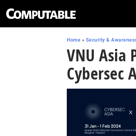
Home
»
Security & Awarenes
VNU Asia 
Cybersec A