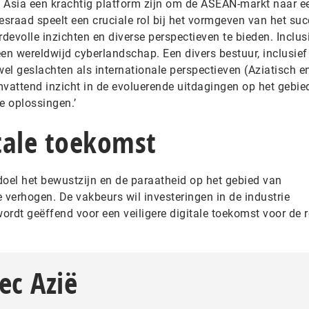
 Asia een krachtig platform zijn om de ASEAN-markt naar e
viesraad speelt een cruciale rol bij het vormgeven van het su
evolle inzichten en diverse perspectieven te bieden. Inclusi
en wereldwijd cyberlandschap. Een divers bestuur, inclusief
el geslachten als internationale perspectieven (Aziatisch e
mvattend inzicht in de evoluerende uitdagingen op het gebie
e oplossingen.’
itale toekomst
doel het bewustzijn en de paraatheid op het gebied van
te verhogen. De vakbeurs wil investeringen in de industrie
rdt geëffend voor een veiligere digitale toekomst voor de r
ec Azië