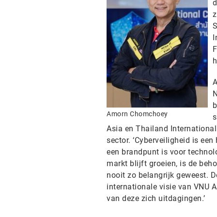
d
z
S
I
F
h
A
N
b
Amorn Chomchoey
s
Asia en Thailand Internationa
sector. ‘Cyberveiligheid is e
een brandpunt is voor technolo
markt blijft groeien, is de be
nooit zo belangrijk geweest. 
internationale visie van VNU 
van deze zich uitdagingen.’