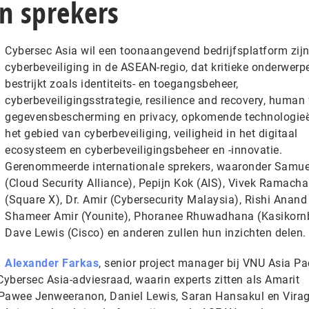
n sprekers
Cybersec Asia wil een toonaangevend bedrijfsplatform zijn
cyberbeveiliging in de ASEAN-regio, dat kritieke onderwerp
bestrijkt zoals identiteits- en toegangsbeheer,
cyberbeveiligingsstrategie, resilience and recovery, human f
gegevensbescherming en privacy, opkomende technologie
het gebied van cyberbeveiliging, veiligheid in het digitaal
ecosysteem en cyberbeveiligingsbeheer en -innovatie.
Gerenommeerde internationale sprekers, waaronder Samue
(Cloud Security Alliance), Pepijn Kok (AIS), Vivek Ramach
(Square X), Dr. Amir (Cybersecurity Malaysia), Rishi Anand
Shameer Amir (Younite), Phoranee Rhuwadhana (Kasikornb
Dave Lewis (Cisco) en anderen zullen hun inzichten delen.
Alexander Farkas
, senior project manager bij VNU Asia Pac
ybersec Asia-adviesraad, waarin experts zitten als Amarit
Pawee Jenweeranon, Daniel Lewis, Saran Hansakul en Vira