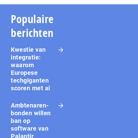
Populaire
berichten
Kwestie van
integratie:
waarom
Europese
techgiganten
scoren met ai
Amb­te­na­ren­
bon­den willen
ban op
software van
Palantir