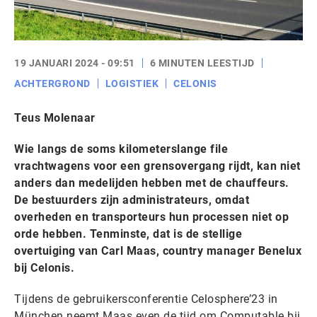
19 JANUARI 2024 - 09:51
6 MINUTEN LEESTIJD
ACHTERGROND
LOGISTIEK
CELONIS
Teus Molenaar
Wie langs de soms kilometerslange file
vrachtwagens voor een grensovergang rijdt, kan niet
anders dan medelijden hebben met de chauffeurs.
De bestuurders zijn administrateurs, omdat
overheden en transporteurs hun processen niet op
orde hebben. Tenminste, dat is de stellige
overtuiging van Carl Maas, country manager Benelux
bij Celonis.
Tijdens de gebruikersconferentie Celosphere’23 in
München neemt Maas even de tijd om Computable bij