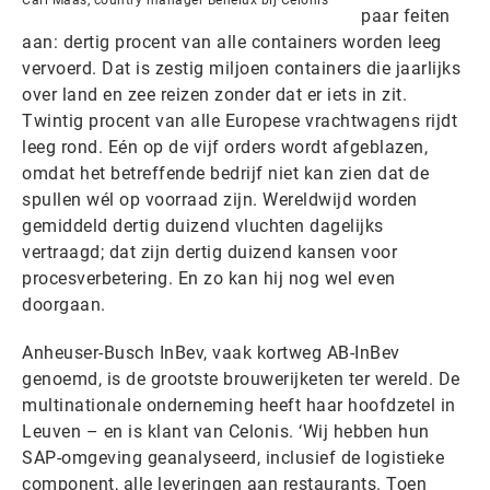
Carl Maas, country manager Benelux bij Celonis
paar feiten
aan: dertig procent van alle containers worden leeg
vervoerd. Dat is zestig miljoen containers die jaarlijks
over land en zee reizen zonder dat er iets in zit.
Twintig procent van alle Europese vrachtwagens rijdt
leeg rond. Eén op de vijf orders wordt afgeblazen,
omdat het betreffende bedrijf niet kan zien dat de
spullen wél op voorraad zijn. Wereldwijd worden
gemiddeld dertig duizend vluchten dagelijks
vertraagd; dat zijn dertig duizend kansen voor
procesverbetering. En zo kan hij nog wel even
doorgaan.
Anheuser-Busch InBev, vaak kortweg AB-InBev
genoemd, is de grootste brouwerijketen ter wereld. De
multinationale onderneming heeft haar hoofdzetel in
Leuven – en is klant van Celonis. ‘Wij hebben hun
SAP-omgeving geanalyseerd, inclusief de logistieke
component, alle leveringen aan restaurants. Toen