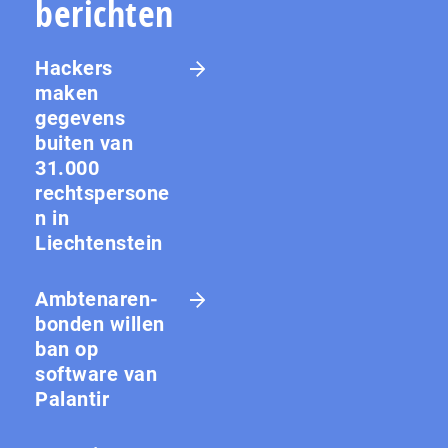
berichten
Hackers
maken
gegevens
buiten van
31.000
rechtspersone
n in
Liechtenstein
Amb­te­na­ren­
bon­den willen
ban op
software van
Palantir