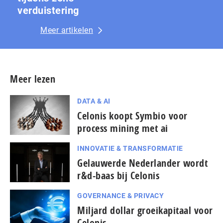
ver­duis­te­ring
Meer artikelen
Meer lezen
DATA & AI
Celonis koopt Symbio voor
process mining met ai
INNOVATIE & TRANSFORMATIE
Gelauwerde Nederlander wordt
r&d-baas bij Celonis
GOVERNANCE & PRIVACY
Miljard dollar groeikapitaal voor
Celonis