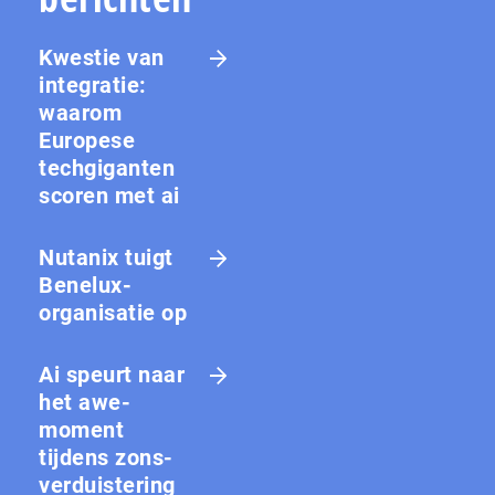
Kwestie van
integratie:
waarom
Europese
techgiganten
scoren met ai
Nutanix tuigt
Benelux-
organisatie op
Ai speurt naar
het awe-
moment
tijdens zons­
ver­duis­te­ring