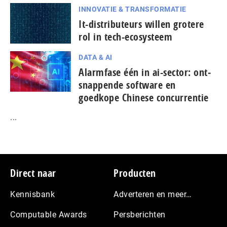
INNOVATIE & TRANSFORMATIE
It-dis­tri­bu­teurs willen grotere
rol in tech-ecosysteem
DATA & AI
Alarmfase één in ai-sector: ont­
snap­pen­de software en
goedkope Chinese con­cur­ren­tie
...
Footer
Direct naar
Producten
Kennisbank
Adverteren en meer…
Computable Awards
Persberichten