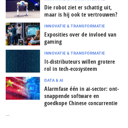
Die robot ziet er schattig uit,
maar is hij ook te vertrouwen?
INNOVATIE & TRANSFORMATIE
Exposities over de invloed van
gaming
INNOVATIE & TRANSFORMATIE
It-dis­tri­bu­teurs willen grotere
rol in tech-ecosysteem
DATA & AI
Alarmfase één in ai-sector: ont­
snap­pen­de software en
goedkope Chinese con­cur­ren­tie
...