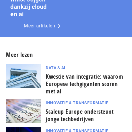
dankzij cloud
en ai
Meer artikelen
Meer lezen
DATA & AI
Kwestie van integratie: waarom
Europese techgiganten scoren
met ai
INNOVATIE & TRANSFORMATIE
Scaleup Europe ondersteunt
jonge techbedrijven
INNOVATIE & TRANSFORMATIE