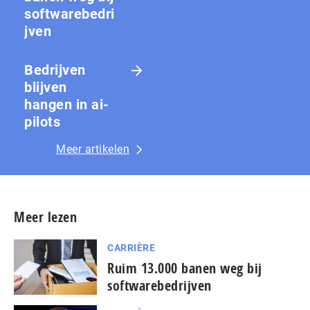
softwarebedri
jven
Bedrijven
blijven
hangen in ai-
pilots
Meer artikelen
Meer lezen
CARRIÈRE
Ruim 13.000 banen weg bij
softwarebedrijven