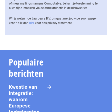
of meer mailings namens Computable. Je kunt je toestemming te
allen tijde intrekken via de af­meld­func­tie in de nieuwsbrief.
Wil je weten hoe Jaarbeurs B.V. omgaat met jouw per­soons­ge­ge­
vens? Klik dan
hier
voor ons privacy statement.
Populaire
berichten
Kwestie van
integratie:
waarom
Europese
techgiganten