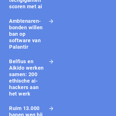
scoren met ai
Amb­te­na­ren­
bon­den willen
ban op
software van
Palantir
Belfius en
Aikido werken
samen: 200
ethische ai-
hackers aan
het werk
Ruim 13.000
banen weg bij