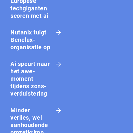
Europese
techgiganten
scoren met ai
Nutanix tuigt
Benelux-
organisatie op
Ai speurt naar
het awe-
moment
tijdens zons­
ver­duis­te­ring
Minder
verlies, wel
aanhoudende
omzetkrimp