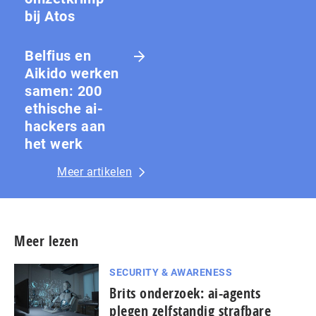
bij Atos
Belfius en
Aikido werken
samen: 200
ethische ai-
hackers aan
het werk
Meer artikelen
Meer lezen
SECURITY & AWARENESS
Brits onderzoek: ai-agents
plegen zelfstandig strafbare