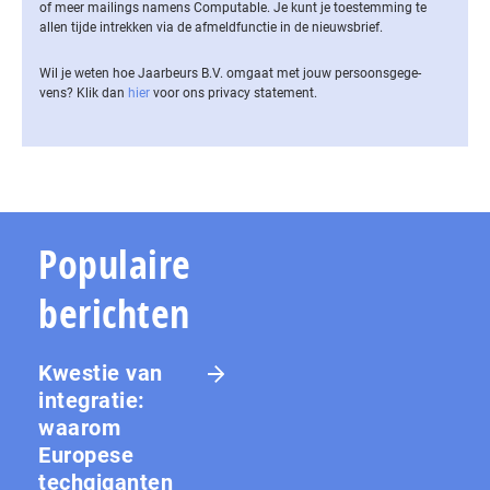
of meer mailings namens Computable. Je kunt je toestemming te
allen tijde intrekken via de af­meld­func­tie in de nieuwsbrief.
Wil je weten hoe Jaarbeurs B.V. omgaat met jouw per­soons­ge­ge­
vens? Klik dan
hier
voor ons privacy statement.
Populaire
berichten
Kwestie van
integratie:
waarom
Europese
techgiganten