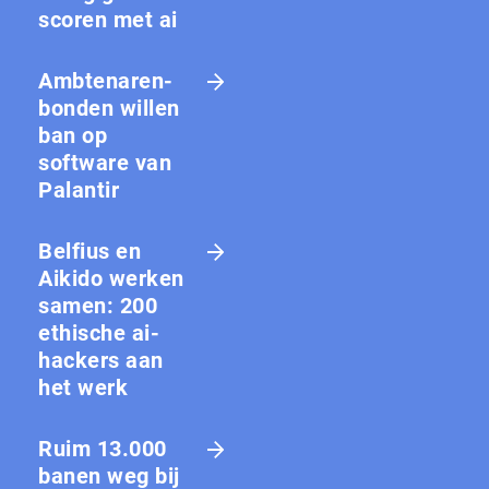
scoren met ai
Amb­te­na­ren­
bon­den willen
ban op
software van
Palantir
Belfius en
Aikido werken
samen: 200
ethische ai-
hackers aan
het werk
Ruim 13.000
banen weg bij