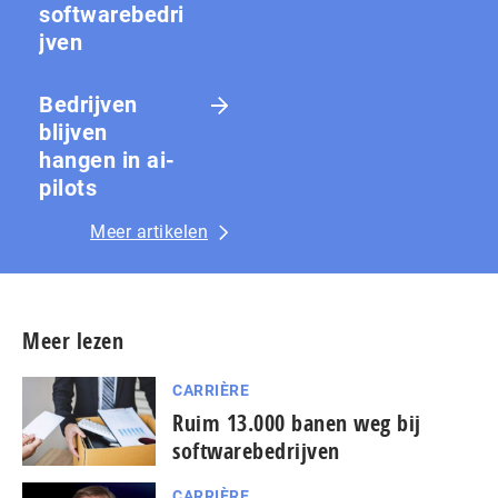
softwarebedri
jven
Bedrijven
blijven
hangen in ai-
pilots
Meer artikelen
Meer lezen
CARRIÈRE
Ruim 13.000 banen weg bij
softwarebedrijven
CARRIÈRE