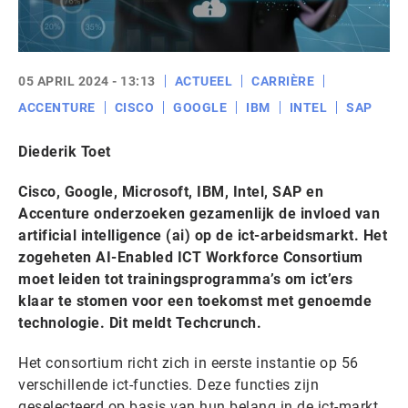
05 APRIL 2024 - 13:13
ACTUEEL
CARRIÈRE
ACCENTURE
CISCO
GOOGLE
IBM
INTEL
SAP
Diederik Toet
Cisco, Google, Microsoft, IBM, Intel, SAP en
Accenture onderzoeken gezamenlijk de invloed van
artificial intelligence
(ai) op de ict-arbeidsmarkt. Het
zogeheten AI-Enabled ICT Workforce Consortium
moet leiden tot trainingsprogramma’s om ict’ers
klaar te stomen voor een toekomst met genoemde
technologie. Dit meldt Techcrunch.
Het consortium richt zich in eerste instantie op 56
verschillende ict-functies. Deze functies zijn
geselecteerd op basis van hun belang in de ict-markt