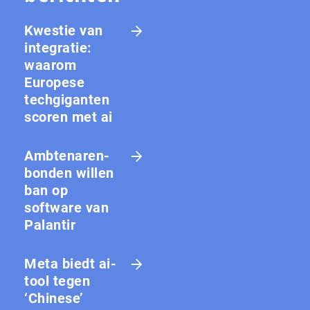
Kwestie van
integratie:
waarom
Europese
techgiganten
scoren met ai
Amb­te­na­ren­
bon­den willen
ban op
software van
Palantir
Meta biedt ai-
tool tegen
‘Chinese’