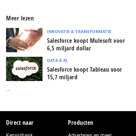
Meer lezen
INNOVATIE & TRANSFORMATIE
Salesforce koopt Mulesoft voor
6,5 miljard dollar
DATA & AI
Salesforce koopt Tableau voor
15,7 miljard
...
Footer
Direct naar
Producten
Kennisbank
Adverteren en meer…