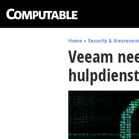
Home
»
Security & Awarenes
Veeam ne
hulpdiens