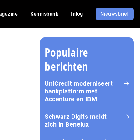
agazine
Kennisbank
Inlog
Nieuwsbrief
Populaire
berichten
UniCredit moderniseert
bankplatform met
Accenture en IBM
Schwarz Digits meldt
zich in Benelux