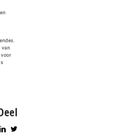
gen
endes.
g van
 voor
ms
Deel