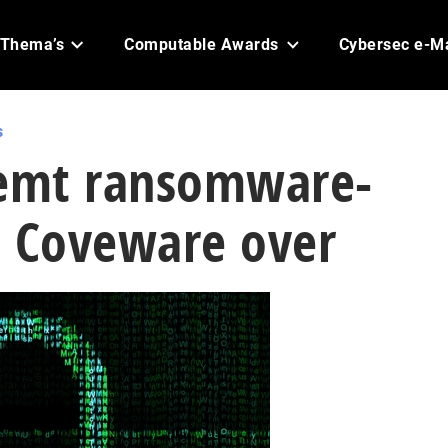
Thema’s
Computable Awards
Cybersec e-M
s
emt ransomware-
t Coveware over