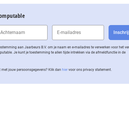
Computable
 toestemming aan Jaarbeurs B.V. om je naam en e-mailadres te verwerken voor het v
ble. Je kunt je toestemming te allen tijde intrekken via de af­meld­func­tie in de
 met jouw per­soons­ge­ge­vens? Klik dan
hier
voor ons privacy statement.