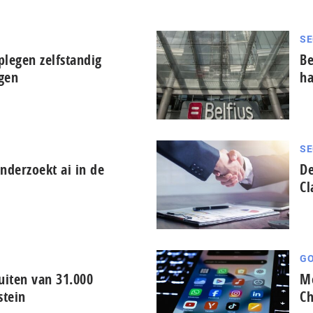
SE
plegen zelfstandig
Be
ngen
ha
SE
derzoekt ai in de
De
Cl
GO
iten van 31.000
Me
stein
Ch