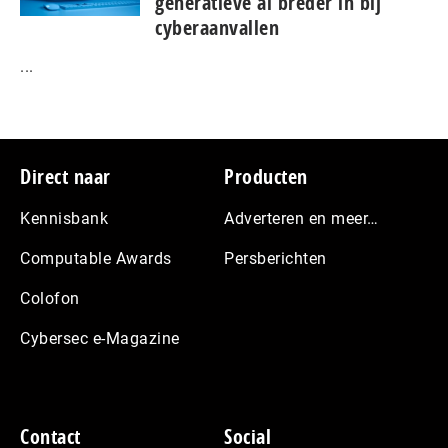
generatieve ai breder in bij
cyberaanvallen
...
Footer
Direct naar
Producten
Kennisbank
Adverteren en meer…
Computable Awards
Persberichten
Colofon
Cybersec e-Magazine
Contact
Social