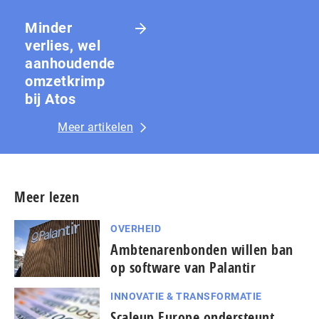
Minder
verlies, wel
aanhoudende
omzetkrimp
bij Atos
Meer artikelen
Meer lezen
OVERHEID
Amb­te­na­ren­bon­den willen ban
op software van Palantir
INNOVATIE & TRANSFORMATIE
Scaleup Europe ondersteunt