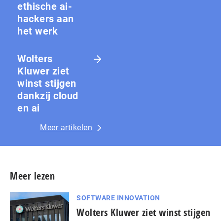
ethische ai-
hackers aan
het werk
Wolters
Kluwer ziet
winst stijgen
dankzij cloud
en ai
Meer artikelen
Meer lezen
SOFTWARE INNOVATION
Wolters Kluwer ziet winst stijgen