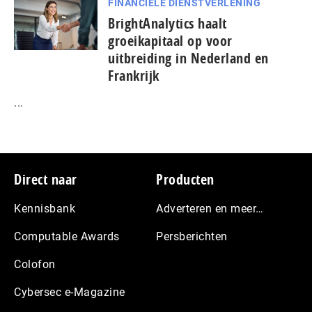
FINANCIËLE DIENSTVERLENING
BrightAnalytics haalt
groeikapitaal op voor
uitbreiding in Nederland en
Frankrijk
...
Footer
Direct naar
Producten
Kennisbank
Adverteren en meer…
Computable Awards
Persberichten
Colofon
Cybersec e-Magazine