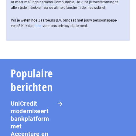
of meer mailings namens Computable. Je kunt je toestemming te
allen tijde intrekken via de af­meld­func­tie in de nieuwsbrief.
Wil je weten hoe Jaarbeurs B.V. omgaat met jouw per­soons­ge­ge­
vens? Klik dan
hier
voor ons privacy statement.
Populaire
berichten
UniCredit
moderniseert
bankplatform
met
Accenture en