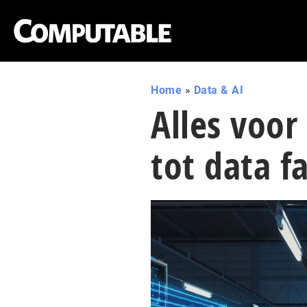
Home
»
Data & AI
Alles voor
tot data fa