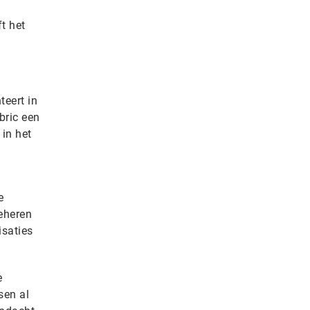
n
t het
teert in
bric een
in het
e
eheren
isaties
e
sen al