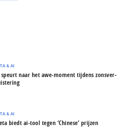
TA & AI
 speurt naar het awe-moment tijdens zons­ver­
is­te­ring
TA & AI
ta biedt ai-tool tegen ‘Chinese’ prijzen