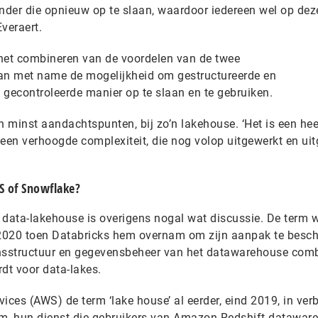
onder die opnieuw op te slaan, waardoor iedereen wel op dez
Everaert.
, het combineren van de voordelen van de twee
dan met name de mogelijkheid om gestructureerde en
 gecontroleerde manier op te slaan en te gebruiken.
’n minst aandachtspunten, bij zo’n lakehouse. ‘Het is een hee
een verhoogde complexiteit, die nog volop uitgewerkt en uit
S of Snowflake?
 data-lakehouse is overigens nogal wat discussie. De term w
 2020 toen Databricks hem overnam om zijn aanpak te besch
sstructuur en gegevensbeheer van het datawarehouse comb
dt voor data-lakes.
ces (AWS) de term ‘lake house’ al eerder, eind 2019, in ver
, hun dienst die gebruikers van Amazon Redshift datawar