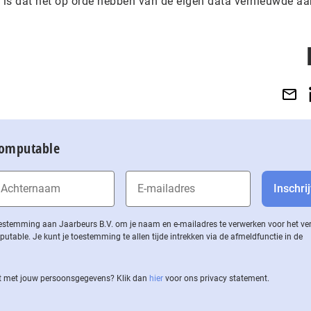
 is dat het op orde hebben van de eigen data vernieuwde a
.
Computable
 toestemming aan Jaarbeurs B.V. om je naam en e-mailadres te verwerken voor het v
ble. Je kunt je toestemming te allen tijde intrekken via de af­meld­func­tie in de
 met jouw per­soons­ge­ge­vens? Klik dan
hier
voor ons privacy statement.