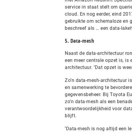
service in staat stelt om quer
cloud. En nog eerder, eind 20
gebruikte om schemaloze en ge
beschreef als … een data-lake
5. Data-mesh
Naast de data-architectuur ron
een meer centrale opzet is, is
architectuur. ‘Dat opzet is weer
Zo’n data-mesh-architectuur 
en samenwerking te bevorderen
gegevensbeheer. Bij Toyota Eur
zo’n data-mesh als een benade
verantwoordelijkheid voor da
blijft.
‘Data-mesh is nog altijd een le