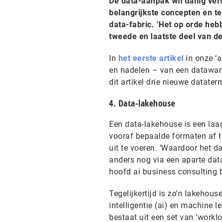
De data-aanpak wil danig vers
belangrijkste concepten en t
data-fabric. ‘Het op orde heb
tweede en laatste deel van d
In
het eerste artikel
in onze ‘a
en nadelen – van een dataware
dit artikel drie nieuwe datater
4. Data-lakehouse
Een data-lakehouse is een laa
vooraf bepaalde formaten af t
uit te voeren. ‘Waardoor het d
anders nog via een aparte data
hoofd ai business consulting 
Tegelijkertijd is zo’n lakehous
intelligentie (ai) en machine 
bestaat uit een set van ‘workl