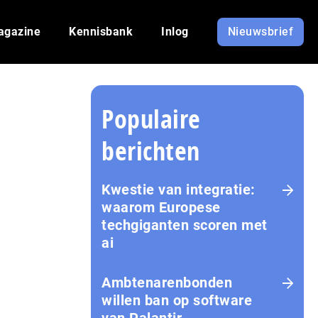
agazine
Kennisbank
Inlog
Nieuwsbrief
Populaire
berichten
Kwestie van integratie:
waarom Europese
techgiganten scoren met
ai
Amb­te­na­ren­bon­den
willen ban op software