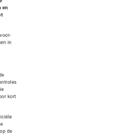
e
h en
et
voor-
gen in
de
ontroles
ie
oor kort
iciële
se
 op de