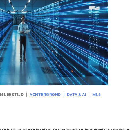
N LEESTIJD
ACHTERGROND
DATA & AI
ML6