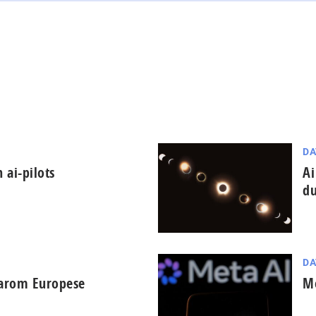
DA
 ai-pilots
Ai
du
DA
aarom Europese
Me