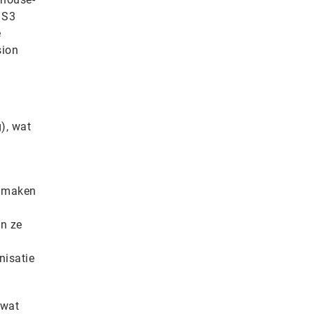
 S3
e
sion
), wat
e maken
en ze
nisatie
 wat