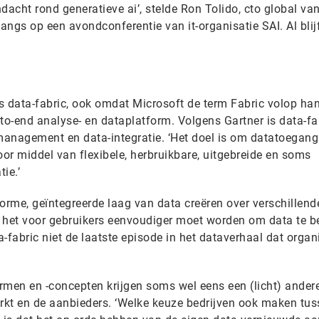
acht rond generatieve ai’, stelde Ron Tolido, cto global va
ngs op een avondconferentie van it-organisatie SAI. Al blijf
is data-fabric, ook omdat Microsoft de term Fabric volop han
to-end analyse- en dataplatform. Volgens Gartner is data-fa
nagement en data-integratie. ‘Het doel is om datatoegang 
oor middel van flexibele, herbruikbare, uitgebreide en soms
ie.’
orme, geïntegreerde laag van data creëren over verschillend
 het voor gebruikers eenvoudiger moet worden om data te b
a-fabric niet de laatste episode in het dataverhaal dat organ
ermen en -concepten krijgen soms wel eens een (licht) ander
arkt en de aanbieders. ‘Welke keuze bedrijven ook maken tus