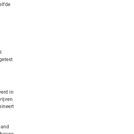
elfde
l
getest
erd in
rijven
ineert
band
ehouse-