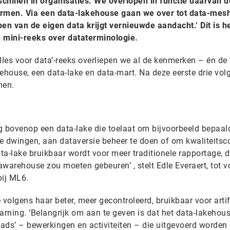
chillen in organisaties. We overlopen in functie daarvan d
ermen. Via een data-lakehouse gaan we over tot data-mes
ben van de eigen data krijgt vernieuwde aandacht.’ Dit is h
e mini-reeks over dataterminologie.
lles voor data’-reeks overliepen we al de kenmerken – én de 
house, een data-lake en data-mart. Na deze eerste drie vol
men.
g bovenop een data-lake die toelaat om bijvoorbeeld bepaal
e dwingen, aan dataversie beheer te doen of om kwaliteitsc
ata-lake bruikbaar wordt voor meer traditionele rapportage, d
warehouse zou moeten gebeuren’ , stelt Edle Everaert, tot v
bij ML6.
e volgens haar beter, meer gecontroleerd, bruikbaar voor artif
learning. ‘Belangrijk om aan te geven is dat het data-lakehou
oads’ – bewerkingen en activiteiten – die uitgevoerd worden