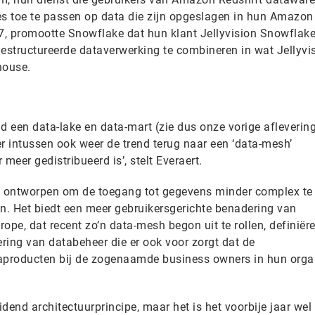
ies toe te passen op data die zijn opgeslagen in hun Amazon
17, promootte Snowflake dat hun klant Jellyvision Snowflak
structureerde dataverwerking te combineren in wat Jellyvi
house.
d een data-lake en data-mart (zie dus onze vorige aflevering
 er intussen ook weer de trend terug naar een ‘data-mesh’
 meer gedistribueerd is’, stelt Everaert.
is ontworpen om de toegang tot gegevens minder complex t
. Het biedt een meer gebruikersgerichte benadering van
ope, dat recent zo’n data-mesh begon uit te rollen, definiër
ring van databeheer die er ook voor zorgt dat de
taproducten bij de zogenaamde business owners in hun orga
idend architectuurprincipe, maar het is het voorbije jaar wel