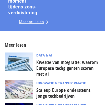
moment
tijdens zons­
ver­duis­te­ring
Meer artikelen
Meer lezen
DATA & AI
Kwestie van integratie: waarom
Europese techgiganten scoren
met ai
INNOVATIE & TRANSFORMATIE
Scaleup Europe ondersteunt
jonge techbedrijven