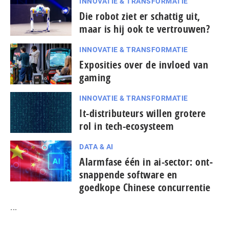
INNOVATIE & TRANSFORMATIE
Die robot ziet er schattig uit,
maar is hij ook te vertrouwen?
INNOVATIE & TRANSFORMATIE
Exposities over de invloed van
gaming
INNOVATIE & TRANSFORMATIE
It-dis­tri­bu­teurs willen grotere
rol in tech-ecosysteem
DATA & AI
Alarmfase één in ai-sector: ont­
snap­pen­de software en
goedkope Chinese con­cur­ren­tie
...