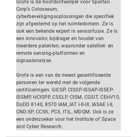
Grofe is de hoofdontwerper voor Spartan
Corp’s Colosseum,
cyberbeveiligingsoplossingen die specifiek
zijn afgestemd op het ruimtedomein. Ze is
ook een bekende expert in sensorfusie. Ze is
een innovator, bijdrager en houder van
meerdere patenten, waaronder satelliet- en
remote sensing-platformen en
signaalanalyse.
Grofe is een van de meest gecertificeerde
personen ter wereld met de volgende
certificeringen: GICSP, CISSP-ISSAP-ISSEP-
ISSMP, HCISPP, CSSLP, CISM, CGEIT, CEHV10,
DoDD 8140, 8570 IAM_IAT I-II-III, IASAE I-II,
CND-SP, CCSK, PCII, ITIL, MDQM. Ook is ze
een onderzoeker voor het Institute of Space
and Cyber Research.