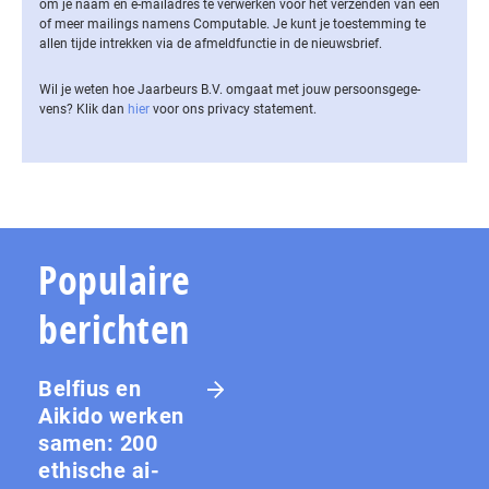
om je naam en e-mailadres te verwerken voor het verzenden van een
of meer mailings namens Computable. Je kunt je toestemming te
allen tijde intrekken via de af­meld­func­tie in de nieuwsbrief.
Wil je weten hoe Jaarbeurs B.V. omgaat met jouw per­soons­ge­ge­
vens? Klik dan
hier
voor ons privacy statement.
Populaire
berichten
Belfius en
Aikido werken
samen: 200
ethische ai-