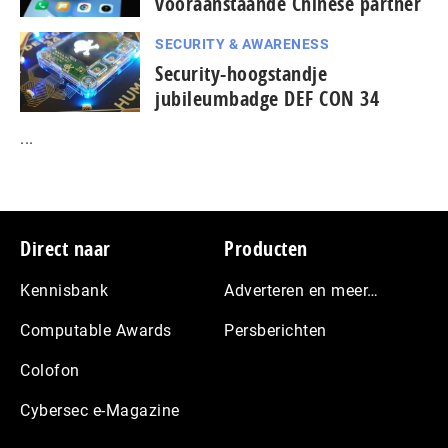
vooraanstaande Chinese partner
SECURITY & AWARENESS
Security-hoogstandje
jubileumbadge DEF CON 34
...
Footer
Direct naar
Producten
Kennisbank
Adverteren en meer…
Computable Awards
Persberichten
Colofon
Cybersec e-Magazine