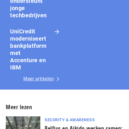
ondersteunt
jonge
techbedrijven
UniCredit
moderniseert
bankplatform
met
Accenture en
IBM
Meer artikelen
Meer lezen
SECURITY & AWARENESS
Belfius en Aikido werken samen: