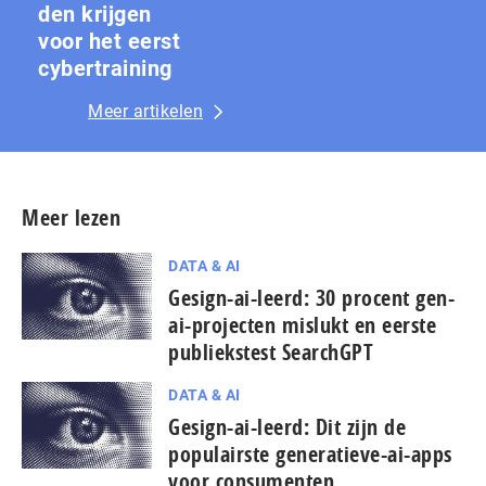
den krijgen
voor het eerst
cybertraining
Meer artikelen
Meer lezen
DATA & AI
Gesign-ai-leerd: 30 procent gen-
ai-projecten mislukt en eerste
publiekstest SearchGPT
DATA & AI
Gesign-ai-leerd: Dit zijn de
populairste generatieve-ai-apps
voor consumenten