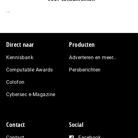
...
Footer
Direct naar
Producten
Kennisbank
Adverteren en meer…
Computable Awards
Persberichten
Colofon
Cybersec e-Magazine
Contact
Social
Contact
Facebook