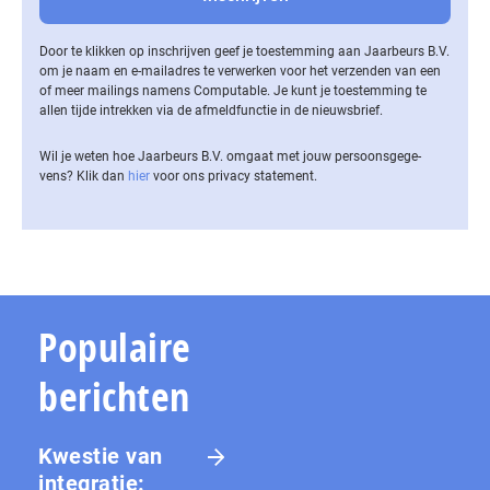
Door te klikken op inschrijven geef je toestemming aan Jaarbeurs B.V.
om je naam en e-mailadres te verwerken voor het verzenden van een
of meer mailings namens Computable. Je kunt je toestemming te
allen tijde intrekken via de af­meld­func­tie in de nieuwsbrief.
Wil je weten hoe Jaarbeurs B.V. omgaat met jouw per­soons­ge­ge­
vens? Klik dan
hier
voor ons privacy statement.
Populaire
berichten
Kwestie van
integratie: