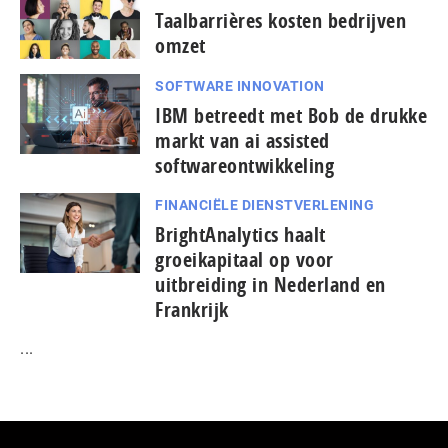
Taal­bar­ri­è­res kosten bedrijven
omzet
SOFTWARE INNOVATION
IBM betreedt met Bob de drukke
markt van ai assisted
softwareontwikkeling
FINANCIËLE DIENSTVERLENING
BrightAnalytics haalt
groeikapitaal op voor
uitbreiding in Nederland en
Frankrijk
...