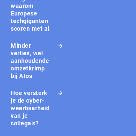
waarom
Europese
techgiganten
scoren met ai
Minder
verlies, wel
aanhoudende
omzetkrimp
bij Atos
Hoe versterk
je de cy­ber­
weer­baar­heid
van je
collega’s?