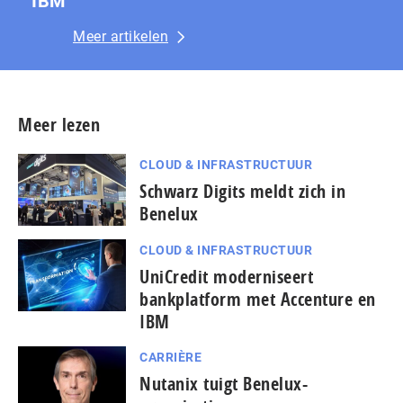
IBM
Meer artikelen
Meer lezen
CLOUD & INFRASTRUCTUUR
Schwarz Digits meldt zich in
Benelux
CLOUD & INFRASTRUCTUUR
UniCredit moderniseert
bankplatform met Accenture en
IBM
CARRIÈRE
Nutanix tuigt Benelux-