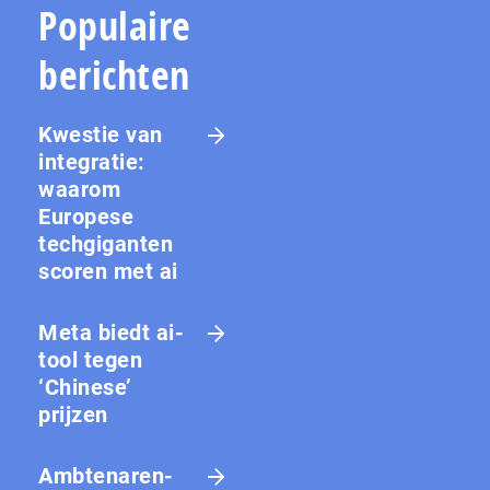
Populaire
berichten
Kwestie van
integratie:
waarom
Europese
techgiganten
scoren met ai
Meta biedt ai-
tool tegen
‘Chinese’
prijzen
Amb­te­na­ren­