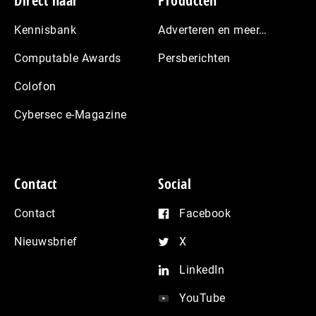
Footer
Direct naar
Producten
Kennisbank
Adverteren en meer…
Computable Awards
Persberichten
Colofon
Cybersec e-Magazine
Contact
Social
Contact
Facebook
Nieuwsbrief
X
LinkedIn
YouTube