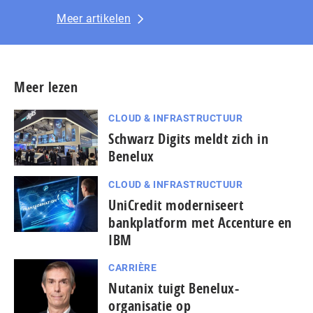
Meer artikelen
Meer lezen
CLOUD & INFRASTRUCTUUR
Schwarz Digits meldt zich in
Benelux
CLOUD & INFRASTRUCTUUR
UniCredit moderniseert
bankplatform met Accenture en
IBM
CARRIÈRE
Nutanix tuigt Benelux-
organisatie op