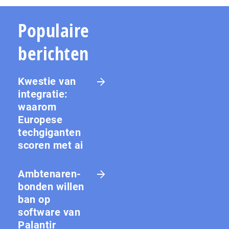
Populaire
berichten
Kwestie van
integratie:
waarom
Europese
techgiganten
scoren met ai
Amb­te­na­ren­
bon­den willen
ban op
software van
Palantir