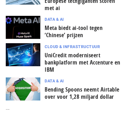
Europese techgiganten scoren
met ai
DATA & AI
Meta biedt ai-tool tegen
‘Chinese’ prijzen
CLOUD & INFRASTRUCTUUR
UniCredit moderniseert
bankplatform met Accenture en
IBM
DATA & AI
Bending Spoons neemt Airtable
over voor 1,28 miljard dollar
...