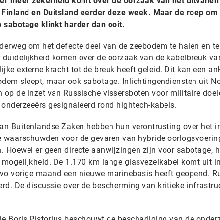
er meer zekerheid komt over de oorzaak van het uitvallen
 Finland en Duitsland eerder deze week. Maar de roep om
 sabotage klinkt harder dan ooit.
nderweg om het defecte deel van de zeebodem te halen en te
r duidelijkheid komen over de oorzaak van de kabelbreuk va
ijke externe kracht tot de breuk heeft geleid. Dit kan een an
bodem sleept, maar ook sabotage. Inlichtingendiensten uit N
op de inzet van Russische vissersboten voor militaire doel
 onderzeeërs gesignaleerd rond hightech-kabels.
van Buitenlandse Zaken hebben hun verontrusting over het i
Ze waarschuwden voor de gevaren van hybride oorlogsvoerin
. Hoewel er geen directe aanwijzingen zijn voor sabotage, 
e mogelijkheid. De 1.170 km lange glasvezelkabel komt uit i
avo vorige maand een nieuwe marinebasis heeft geopend. R
erd. De discussie over de bescherming van kritieke infrastruc
ie Boris Pistorius beschouwt de beschadiging van de onder