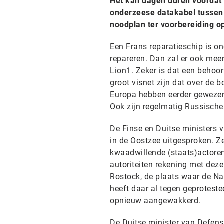
Het kan dagen duren voordat 
onderzeese datakabel tussen
noodplan ter voorbereiding op
Een Frans reparatieschip is o
repareren. Dan zal er ook mee
Lion1. Zeker is dat een behoorl
groot visnet zijn dat over de 
Europa hebben eerder gewezen 
Ook zijn regelmatig Russische
De Finse en Duitse ministers 
in de Oostzee uitgesproken. 
kwaadwillende (staats)actoren
autoriteiten rekening met dez
Rostock, de plaats waar de N
heeft daar al tegen geproteste
opnieuw aangewakkerd.
De Duitse minister van Defens