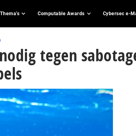
Thema’s
Computable Awards
Cybersec e-M
s
nodig tegen sabotag
bels