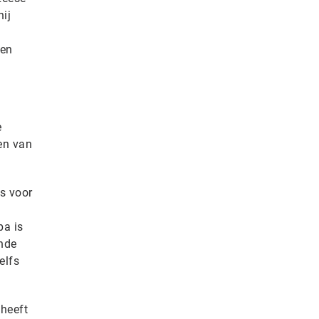
ij
sen
e
en van
s voor
pa is
nde
elfs
 heeft