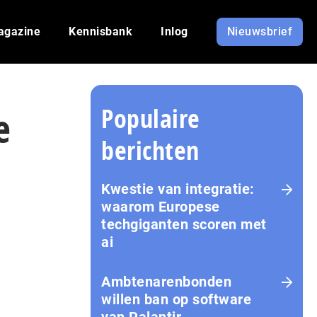
agazine
Kennisbank
Inlog
Nieuwsbrief
Populaire
e
berichten
Kwestie van integratie:
waarom Europese
techgiganten scoren met
ai
Amb­te­na­ren­bon­den
willen ban op software