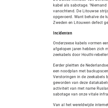
kabel als sabotage. ‘Niemand g
vanochtend. De Litouwse stri
opgevoerd. Want behalve de ka
Zweden en Litouwen defect ge
Incidenten
Onderzeese kabels vormen een
afgelopen jaren hebben zich m
zeekabels door Houthi-rebellen
Eerder pleitten de Nederlandse
een noodplan met backupscenar
Verstoringen in de zeekabels 
geworden van deze datakabels
activiteit van met name Ruslan
sabotage van onze vitale infra
Van al het wereldwijde intern