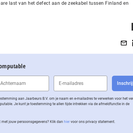
bare last van het defect aan de zeekabel tussen Finland en
Computable
 toestemming aan Jaarbeurs B.V. om je naam en e-mailadres te verwerken voor het v
ble. Je kunt je toestemming te allen tijde intrekken via de af­meld­func­tie in de
 met jouw per­soons­ge­ge­vens? Klik dan
hier
voor ons privacy statement.