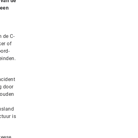
 van de
 een
n de C-
ker of
oord-
einden.
ncident
g door
houden
n
usland
tuur is
zeese