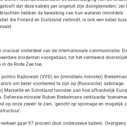
elooft dat deze kabels per ongeluk zijn doorgesneden,’ zei h
jdkrachten hebben de bewaking van hun wateren inmiddels
bel die Finland en Duitsland verbindt, is ook een kabel tus
raakt.
 cruciaal onderdeel van de internationale communicatie. D
eerdere incidenten voorgedaan, tot het vermeend doorsnijd
 in de Rode Zee toe.
 politici Rajkowski (VVD) en (inmiddels minister) Brekelman
io’s om beter voorbereid te zijn op (Russische) sabotage.
bij Marseille en Schotland toonden aan hoe afhankelijk Euro
. Defensie-minister Ruben Brekelmans verklaarde ‘toeneme
d op onze zeeën’ te zien, ‘gericht op spionage en mogelijk z
structuur’.
etverkeer gaat 97 procent door onderzeese kabels. Overigens