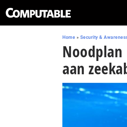
Home
»
Security & Awarenes
Noodplan 
aan zeeka