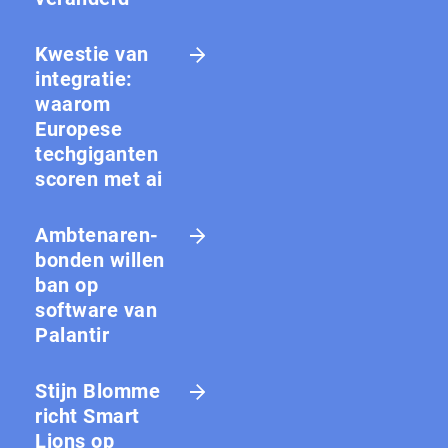
Kwestie van
integratie:
waarom
Europese
techgiganten
scoren met ai
Amb­te­na­ren­
bon­den willen
ban op
software van
Palantir
Stijn Blomme
richt Smart
Lions op