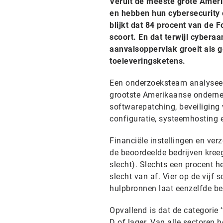
Veruit de meeste grote Ameri
en hebben hun cybersecurity 
blijkt dat 84 procent van de
scoort. En dat terwijl cybera
aanvalsoppervlak groeit als 
toeleveringsketens.
Een onderzoeksteam analyseer
grootste Amerikaanse ondernem
softwarepatching, beveiliging 
configuratie, systeemhosting 
Financiële instellingen en ve
de beoordeelde bedrijven kree
slecht). Slechts een procent h
slecht van af. Vier op de vijf 
hulpbronnen laat eenzelfde be
Opvallend is dat de categorie 
D of lager. Van alle sectoren 