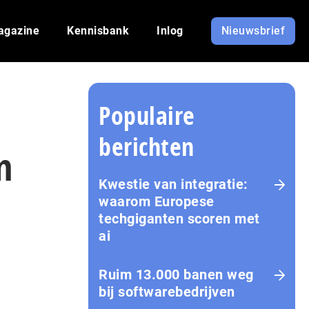
agazine
Kennisbank
Inlog
Nieuwsbrief
Populaire
berichten
n
Kwestie van integratie:
waarom Europese
techgiganten scoren met
ai
Ruim 13.000 banen weg
bij softwarebedrijven