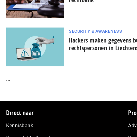
SECURITY & AWARENESS
Hackers maken gegevens bu
rechtspersonen in Liechten
...
Footer
Direct naar
Pro
Kennisbank
Adv