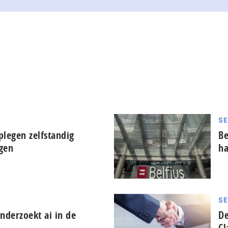
SE
plegen zelfstandig
Be
ngen
ha
SE
derzoekt ai in de
De
Cl