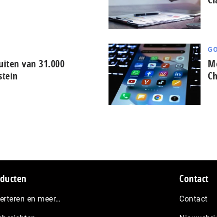
GO
iten van 31.000
Me
stein
Ch
ducten
Contact
erteren en meer…
Contact