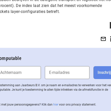
 procent). De index laat zien dat het meest voorkomende
kets layer-configuraties betreft.
Computable
 toestemming aan Jaarbeurs B.V. om je naam en e-mailadres te verwerken voor het v
ble. Je kunt je toestemming te allen tijde intrekken via de af­meld­func­tie in de
 met jouw per­soons­ge­ge­vens? Klik dan
hier
voor ons privacy statement.