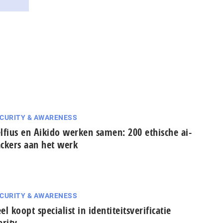
CURITY & AWARENESS
lfius en Aikido werken samen: 200 ethische ai-
ckers aan het werk
CURITY & AWARENESS
el koopt specialist in identiteitsverificatie
arity