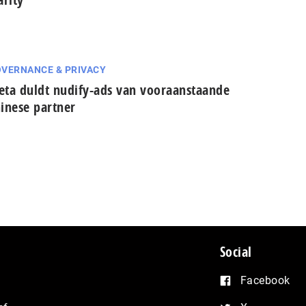
VERNANCE & PRIVACY
ta duldt nudify-ads van vooraanstaande
inese partner
Social
Facebook