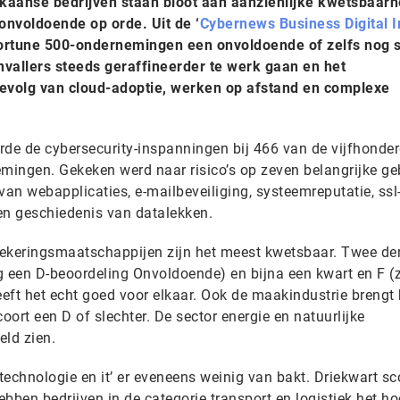
kaanse bedrijven staan bloot aan aanzienlijke kwetsbaar
onvoldoende op orde. Uit de ‘
Cybernews Business Digital 
 Fortune 500-ondernemingen een onvoldoende of zelfs nog s
anvallers steeds geraffineerder te werk gaan en het
gevolg van cloud-adoptie, werken op afstand en complexe
de de cybersecurity-inspanningen bij 466 van de vijfhonde
ingen. Gekeken werd naar risico’s op zeven belangrijke ge
van webapplicaties, e-mailbeveiliging, systeemreputatie, ssl
en geschiedenis van datalekken.
rzekeringsmaatschappijen zijn het meest kwetsbaar. Twee de
g een D-beoordeling Onvoldoende) en bijna een kwart en F (
eeft het echt goed voor elkaar. Ook de maakindustrie brengt 
scoort een D of slechter. De sector energie en natuurlijke
eld zien.
‘technologie en it’ er eveneens weinig van bakt. Driekwart sc
hebben bedrijven in de categorie transport en logistiek het h