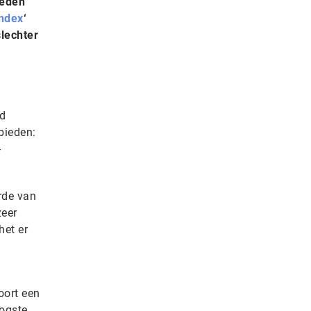
heden
Index
‘
lechter
rd
bieden:
-
rde van
zeer
het er
oort een
oogste