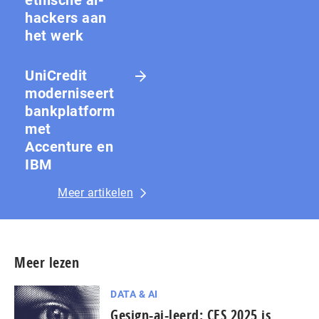
ethische ai-
hackers aan
het werk
UniCredit
moderniseert
bankplatform
met
Accenture en
IBM
Meer artikelen
Meer lezen
DATA & AI
Gesign-ai-leerd: CES 2025 is