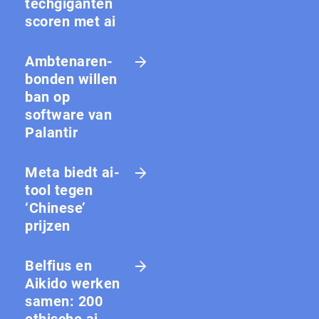
techgiganten
scoren met ai
Amb­te­na­ren­
bon­den willen
ban op
software van
Palantir
Meta biedt ai-
tool tegen
‘Chinese’
prijzen
Belfius en
Aikido werken
samen: 200