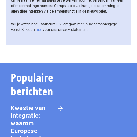
om je naam en e-mailadres te verwerken voor het verzenden van een
of meer mailings namens Computable. Je kunt je toestemming te
allen tijde intrekken via de af­meld­func­tie in de nieuwsbrief.
Wil je weten hoe Jaarbeurs B.V. omgaat met jouw per­soons­ge­ge­
vens? Klik dan
hier
voor ons privacy statement.
Populaire
berichten
Kwestie van
integratie:
waarom
Europese