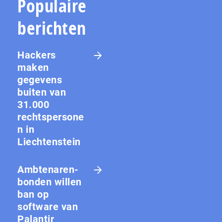
Populaire
berichten
Hackers
maken
gegevens
buiten van
31.000
rechtspersone
n in
Liechtenstein
Amb­te­na­ren­
bon­den willen
ban op
software van
Palantir