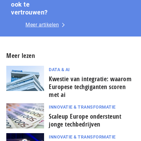
ook te
vertrouwen?
Meer artikelen
Meer lezen
DATA & AI
Kwestie van integratie: waarom
Europese techgiganten scoren
met ai
INNOVATIE & TRANSFORMATIE
Scaleup Europe ondersteunt
jonge techbedrijven
INNOVATIE & TRANSFORMATIE