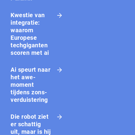
Kwestie van
integratie:
waarom
Europese
techgiganten
scoren met ai
Ai speurt naar
het awe-
moment
tijdens zons­
ver­duis­te­ring
Die robot ziet
er schattig
uit, maar is hij