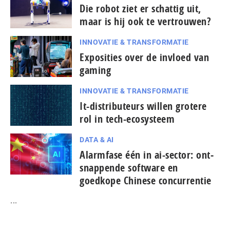
Die robot ziet er schattig uit,
maar is hij ook te vertrouwen?
INNOVATIE & TRANSFORMATIE
Exposities over de invloed van
gaming
INNOVATIE & TRANSFORMATIE
It-dis­tri­bu­teurs willen grotere
rol in tech-ecosysteem
DATA & AI
Alarmfase één in ai-sector: ont­
snap­pen­de software en
goedkope Chinese con­cur­ren­tie
...