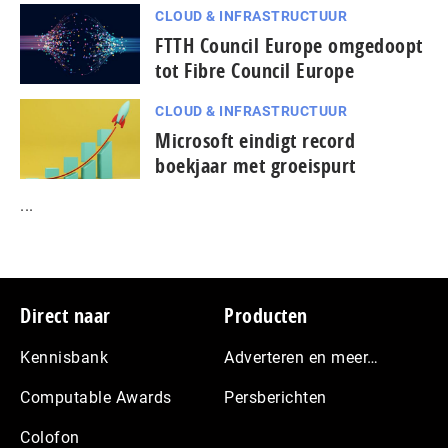
CLOUD & INFRASTRUCTUUR
FTTH Council Europe omgedoopt
tot Fibre Council Europe
CLOUD & INFRASTRUCTUUR
Microsoft eindigt record
boekjaar met groeispurt
...
Footer
Direct naar
Producten
Kennisbank
Adverteren en meer…
Computable Awards
Persberichten
Colofon